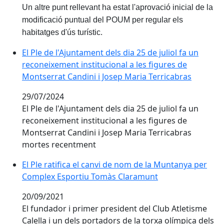
Un altre punt rellevant ha estat l'aprovació inicial de la
modificació puntual del POUM per regular els
habitatges d'ús turístic.
El Ple de l'Ajuntament dels dia 25 de juliol fa un reco
El Ple de l'Ajuntament dels dia 25 de juliol fa un
reconeixement institucional a les figures de
Montserrat Candini i Josep Maria Terricabras
29/07/2024
El Ple de l'Ajuntament dels dia 25 de juliol fa un
reconeixement institucional a les figures de
Montserrat Candini i Josep Maria Terricabras
mortes recentment
El Ple ratifica el canvi de nom de la Muntanya per C
El Ple ratifica el canvi de nom de la Muntanya per
Complex Esportiu Tomàs Claramunt
20/09/2021
El fundador i primer president del Club Atletisme
Calella i un dels portadors de la torxa olímpica dels