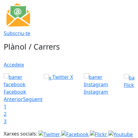
Subscriu-te
Plànol / Carrers
Accedeix
Twitter X
Flickr
Facebook
Instagram
Anterior
Següent
1
2
3
Xarxes socials: