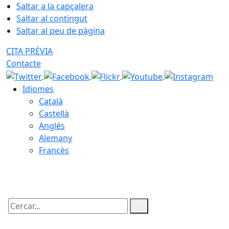
Saltar a la capçalera
Saltar al contingut
Saltar al peu de pàgina
CITA PRÈVIA
Contacte
Idiomes
Català
Castellà
Anglès
Alemany
Francès
06.08.2026 | 08:56
Cercar: