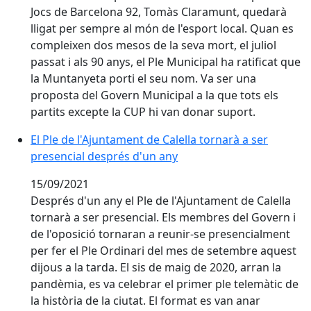
Jocs de Barcelona 92, Tomàs Claramunt, quedarà
lligat per sempre al món de l'esport local. Quan es
compleixen dos mesos de la seva mort, el juliol
passat i als 90 anys, el Ple Municipal ha ratificat que
la Muntanyeta porti el seu nom. Va ser una
proposta del Govern Municipal a la que tots els
partits excepte la CUP hi van donar suport.
El Ple de l'Ajuntament de Calella tornarà a ser presen
El Ple de l'Ajuntament de Calella tornarà a ser
presencial després d'un any
15/09/2021
Després d'un any el Ple de l'Ajuntament de Calella
tornarà a ser presencial. Els membres del Govern i
de l'oposició tornaran a reunir-se presencialment
per fer el Ple Ordinari del mes de setembre aquest
dijous a la tarda. El sis de maig de 2020, arran la
pandèmia, es va celebrar el primer ple telemàtic de
la història de la ciutat. El format es van anar