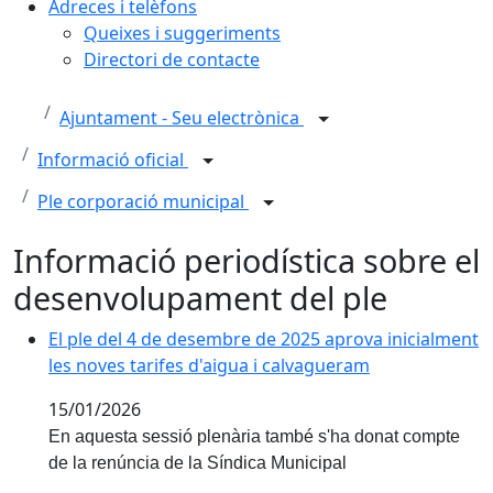
Adreces i telèfons
Queixes i suggeriments
Directori de contacte
Ajuntament - Seu electrònica
Informació oficial
Ple corporació municipal
Informació periodística sobre el
desenvolupament del ple
El ple del 4 de desembre de 2025 aprova inicialment l
El ple del 4 de desembre de 2025 aprova inicialment
les noves tarifes d'aigua i calvagueram
15/01/2026
En aquesta sessió plenària també s'ha donat compte
de la renúncia de la Síndica Municipal