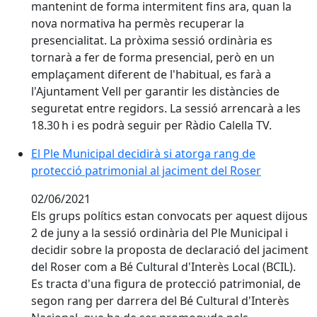
mantenint de forma intermitent fins ara, quan la
nova normativa ha permès recuperar la
presencialitat. La pròxima sessió ordinària es
tornarà a fer de forma presencial, però en un
emplaçament diferent de l'habitual, es farà a
l'Ajuntament Vell per garantir les distàncies de
seguretat entre regidors. La sessió arrencarà a les
18.30 h i es podrà seguir per Ràdio Calella TV.
El Ple Municipal decidirà si atorga rang de protecció 
El Ple Municipal decidirà si atorga rang de
protecció patrimonial al jaciment del Roser
02/06/2021
Els grups polítics estan convocats per aquest dijous
2 de juny a la sessió ordinària del Ple Municipal i
decidir sobre la proposta de declaració del jaciment
del Roser com a Bé Cultural d'Interès Local (BCIL).
Es tracta d'una figura de protecció patrimonial, de
segon rang per darrera del Bé Cultural d'Interès