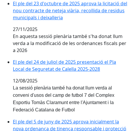
El ple del 23 d'octubre de 2025 aprova la licitació del 
El ple del 23 d'octubre de 2025 aprova la licitació del
nou contracte de neteja viària, recollida de residus
municipals i deixalleria
27/11/2025
En aquesta sessió plenària també s'ha donat llum
verda a la modificació de les ordenances fiscals per
a 2026
El ple del 24 de juliol de 2025 presentació el Pla Loca
El ple del 24 de juliol de 2025 presentació el Pla
Local de Seguretat de Calella 2025-2028
12/08/2025
La sessió plenària també ha donat llum verda al
conveni d'usos del camp de futbol 7 del Complex
Esportiu Tomàs Claramunt entre l'Ajuntament i la
Federació Catalana de Futbol
El ple del 5 de juny de 2025 aprova inicialment la n
El ple del 5 de juny de 2025 aprova inicialment la
nova ordenança de tinença responsable i protecció