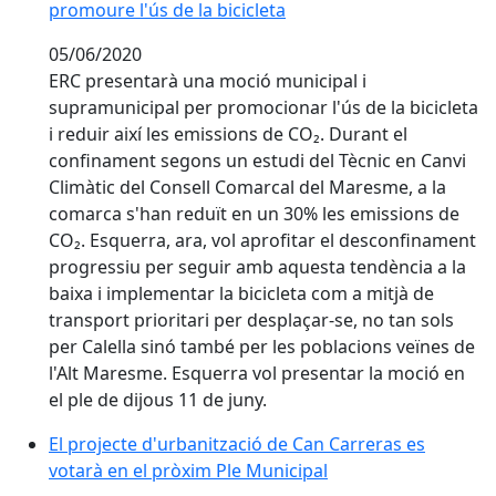
promoure l'ús de la bicicleta
05/06/2020
ERC presentarà una moció municipal i
supramunicipal per promocionar l'ús de la bicicleta
i reduir així les emissions de CO₂. Durant el
confinament segons un estudi del Tècnic en Canvi
Climàtic del Consell Comarcal del Maresme, a la
comarca s'han reduït en un 30% les emissions de
CO₂. Esquerra, ara, vol aprofitar el desconfinament
progressiu per seguir amb aquesta tendència a la
baixa i implementar la bicicleta com a mitjà de
transport prioritari per desplaçar-se, no tan sols
per Calella sinó també per les poblacions veïnes de
l'Alt Maresme. Esquerra vol presentar la moció en
el ple de dijous 11 de juny.
El projecte d'urbanització de Can Carreras es votarà 
El projecte d'urbanització de Can Carreras es
votarà en el pròxim Ple Municipal