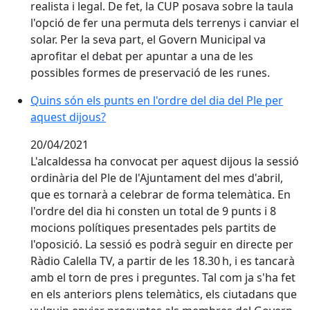
realista i legal. De fet, la CUP posava sobre la taula
l'opció de fer una permuta dels terrenys i canviar el
solar. Per la seva part, el Govern Municipal va
aprofitar el debat per apuntar a una de les
possibles formes de preservació de les runes.
Quins són els punts en l'ordre del dia del Ple per aque
Quins són els punts en l'ordre del dia del Ple per
aquest dijous?
20/04/2021
L'alcaldessa ha convocat per aquest dijous la sessió
ordinària del Ple de l'Ajuntament del mes d'abril,
que es tornarà a celebrar de forma telemàtica. En
l'ordre del dia hi consten un total de 9 punts i 8
mocions polítiques presentades pels partits de
l'oposició. La sessió es podrà seguir en directe per
Ràdio Calella TV, a partir de les 18.30 h, i es tancarà
amb el torn de pres i preguntes. Tal com ja s'ha fet
en els anteriors plens telemàtics, els ciutadans que