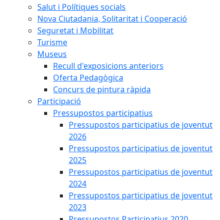
Salut i Polítiques socials
Nova Ciutadania, Solitaritat i Cooperació
Seguretat i Mobilitat
Turisme
Museus
Recull d'exposicions anteriors
Oferta Pedagògica
Concurs de pintura ràpida
Participació
Pressupostos participatius
Pressupostos participatius de joventut
2026
Pressupostos participatius de joventut
2025
Pressupostos participatius de joventut
2024
Pressupostos participatius de joventut
2023
Pressupostos Participatius 2020