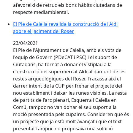
afavoreixi de retruc els bons hàbits ciutadans de
respecte mediambiental.
El Ple de Calella revalida la construcció de l'Aldi sobre
El Ple de Calella revalida la construcció de l'Aldi
sobre el jaciment del Roser
23/04/2021
El Ple de l'Ajuntament de Calella, amb els vots de
l'equip de Govern (PDeCAT i PSC) i el suport de
Ciutadans, ha tornat a donar el vistiplau a la
construcció del supermercat Aldi al damunt de les
restes arqueològiques del Roser. Fracassa així el
darrer intent de la CUP per frenar el projecte del
nou establiment i deixar les runes visibles. La resta
de partits de l'arc plenari, Esquerra i Calella en
Comú, tampoc no van donar el seu suport a la
moció presentada pels cupaires. Consideren que és
un projecte que ja està molt avançat i que el text
presentat tampoc no proposava una solució