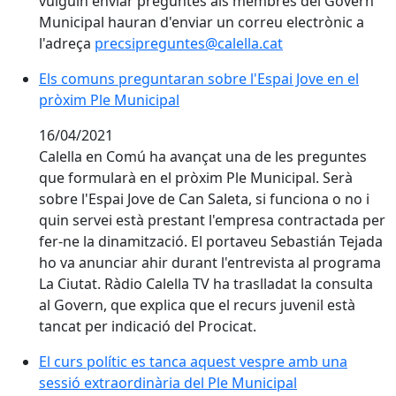
vulguin enviar preguntes als membres del Govern
Municipal hauran d'enviar un correu electrònic a
l'adreça
precsipreguntes@calella.cat
Els comuns preguntaran sobre l'Espai Jove en el pròx
Els comuns preguntaran sobre l'Espai Jove en el
pròxim Ple Municipal
16/04/2021
Calella en Comú ha avançat una de les preguntes
que formularà en el pròxim Ple Municipal. Serà
sobre l'Espai Jove de Can Saleta, si funciona o no i
quin servei està prestant l'empresa contractada per
fer-ne la dinamització. El portaveu Sebastián Tejada
ho va anunciar ahir durant l'entrevista al programa
La Ciutat. Ràdio Calella TV ha traslladat la consulta
al Govern, que explica que el recurs juvenil està
tancat per indicació del Procicat.
El curs polític es tanca aquest vespre amb una sessió 
El curs polític es tanca aquest vespre amb una
sessió extraordinària del Ple Municipal