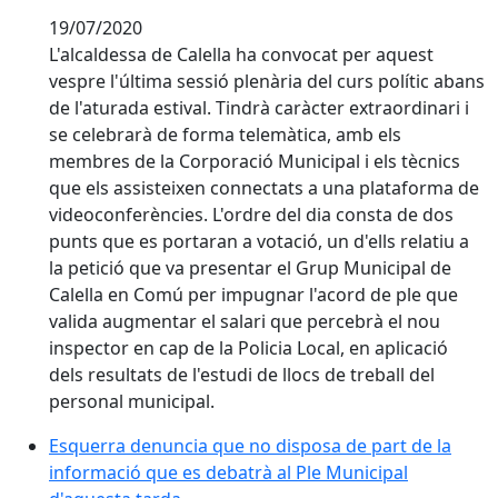
19/07/2020
L'alcaldessa de Calella ha convocat per aquest
vespre l'última sessió plenària del curs polític abans
de l'aturada estival. Tindrà caràcter extraordinari i
se celebrarà de forma telemàtica, amb els
membres de la Corporació Municipal i els tècnics
que els assisteixen connectats a una plataforma de
videoconferències. L'ordre del dia consta de dos
punts que es portaran a votació, un d'ells relatiu a
la petició que va presentar el Grup Municipal de
Calella en Comú per impugnar l'acord de ple que
valida augmentar el salari que percebrà el nou
inspector en cap de la Policia Local, en aplicació
dels resultats de l'estudi de llocs de treball del
personal municipal.
Esquerra denuncia que no disposa de part de la infor
Esquerra denuncia que no disposa de part de la
informació que es debatrà al Ple Municipal