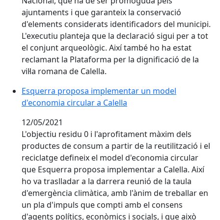
Nacional, que ha de ser promoguda pels
ajuntaments i que garanteix la conservació
d'elements considerats identificadors del municipi.
L'executiu planteja que la declaració sigui per a tot
el conjunt arqueològic. Així també ho ha estat
reclamant la Plataforma per la dignificació de la
vil·la romana de Calella.
Esquerra proposa implementar un model d'economia c
Esquerra proposa implementar un model
d'economia circular a Calella
12/05/2021
L'objectiu residu 0 i l'aprofitament màxim dels
productes de consum a partir de la reutilització i el
reciclatge defineix el model d'economia circular
que Esquerra proposa implementar a Calella. Així
ho va traslladar a la darrera reunió de la taula
d'emergència climàtica, amb l'ànim de treballar en
un pla d'impuls que compti amb el consens
d'agents polítics, econòmics i socials, i que això