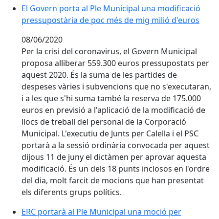
El Govern porta al Ple Municipal una modificació pre
El Govern porta al Ple Municipal una modificació
pressupostària de poc més de mig milió d'euros
08/06/2020
Per la crisi del coronavirus, el Govern Municipal
proposa alliberar 559.300 euros pressupostats per
aquest 2020. És la suma de les partides de
despeses vàries i subvencions que no s'executaran,
i a les que s'hi suma també la reserva de 175.000
euros en previsió a l'aplicació de la modificació de
llocs de treball del personal de la Corporació
Municipal. L'executiu de Junts per Calella i el PSC
portarà a la sessió ordinària convocada per aquest
dijous 11 de juny el dictàmen per aprovar aquesta
modificació. És un dels 18 punts inclosos en l'ordre
del dia, molt farcit de mocions que han presentat
els diferents grups polítics.
ERC portarà al Ple Municipal una moció per promoure l
ERC portarà al Ple Municipal una moció per