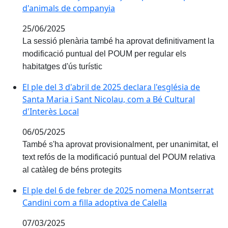
d'animals de companyia
25/06/2025
La sessió plenària també ha aprovat definitivament la
modificació puntual del POUM per regular els
habitatges d'ús turístic
El ple del 3 d'abril de 2025 declara l'església de Santa
El ple del 3 d'abril de 2025 declara l'església de
Santa Maria i Sant Nicolau, com a Bé Cultural
d'Interès Local
06/05/2025
També s'ha aprovat provisionalment, per unanimitat, el
text refós de la modificació puntual del POUM relativa
al catàleg de béns protegits
El ple del 6 de febrer de 2025 nomena Montserrat Cand
El ple del 6 de febrer de 2025 nomena Montserrat
Candini com a filla adoptiva de Calella
07/03/2025