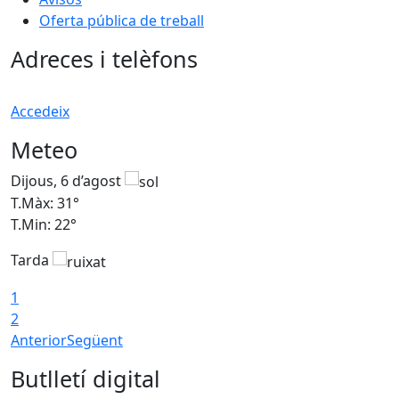
Oferta pública de treball
Adreces i telèfons
Accedeix
Meteo
Dijous, 6 d’agost
D
T.Màx: 31°
T
T.Min: 22°
T
Tarda
1
2
Anterior
Següent
Butlletí digital