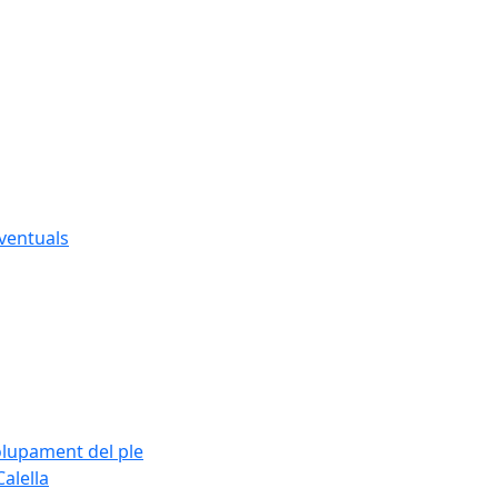
eventuals
olupament del ple
alella