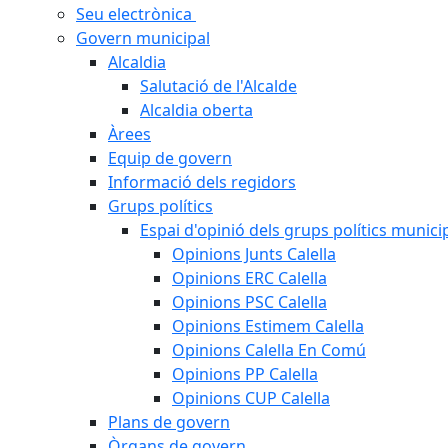
Seu electrònica
Govern municipal
Alcaldia
Salutació de l'Alcalde
Alcaldia oberta
Àrees
Equip de govern
Informació dels regidors
Grups polítics
Espai d'opinió dels grups polítics munici
Opinions Junts Calella
Opinions ERC Calella
Opinions PSC Calella
Opinions Estimem Calella
Opinions Calella En Comú
Opinions PP Calella
Opinions CUP Calella
Plans de govern
Òrgans de govern