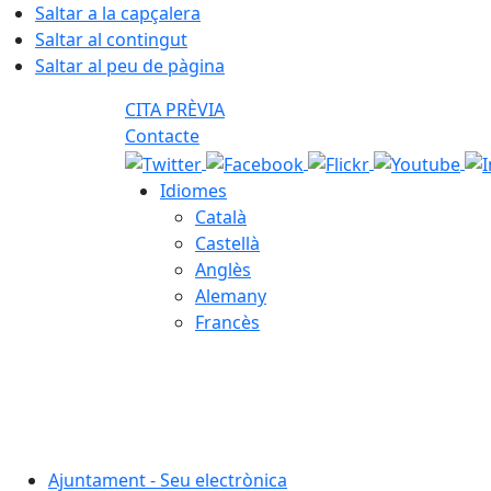
Saltar a la capçalera
Saltar al contingut
Saltar al peu de pàgina
CITA PRÈVIA
Contacte
Idiomes
Català
Castellà
Anglès
Alemany
Francès
07.08.2026 | 03:42
Ajuntament - Seu electrònica