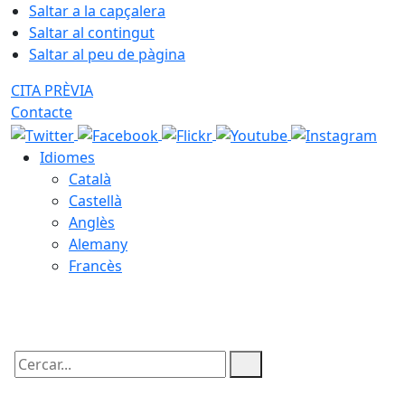
Saltar a la capçalera
Saltar al contingut
Saltar al peu de pàgina
CITA PRÈVIA
Contacte
Idiomes
Català
Castellà
Anglès
Alemany
Francès
07.08.2026 | 01:35
Cercar: