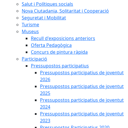
Salut i Polítiques socials
Nova Ciutadania, Solitaritat i Cooperació
Seguretat i Mobilitat
Turisme
Museus
Recull d'exposicions anteriors
Oferta Pedagògica
Concurs de pintura ràpida
Participació
Pressupostos participatius
Pressupostos participatius de joventut
2026
Pressupostos participatius de joventut
2025
Pressupostos participatius de joventut
2024
Pressupostos participatius de joventut
2023
Pressupostos Participatius 2020