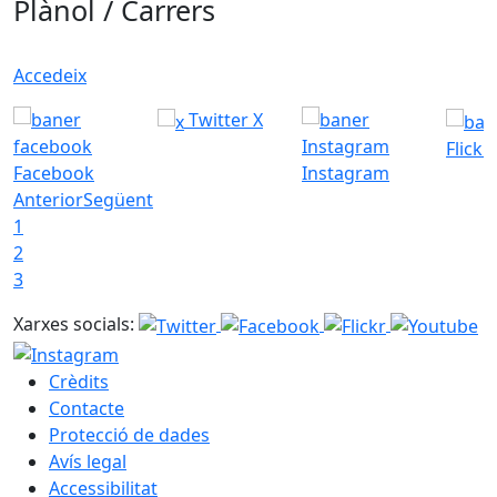
Plànol / Carrers
Accedeix
Twitter X
Flickr
Facebook
Instagram
Anterior
Següent
1
2
3
Xarxes socials:
Crèdits
Contacte
Protecció de dades
Avís legal
Accessibilitat