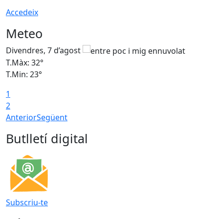
Accedeix
Meteo
Divendres, 7 d’agost
D
T.Màx: 32°
T
T.Min: 23°
T
1
2
Anterior
Següent
Butlletí digital
Subscriu-te