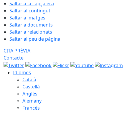
Saltar a la capçalera
Saltar al contingut
Saltar a imatges
Saltar a documents
Saltar a relacionats
Saltar al peu de pàgina
CITA PRÈVIA
Contacte
Idiomes
Català
Castellà
Anglès
Alemany
Francès
07.08.2026 | 02:32