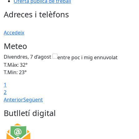
Oferta pública de treball
Adreces i telèfons
Accedeix
Meteo
Divendres, 7 d’agost
D
T.Màx: 32°
T
T.Min: 23°
T
1
2
Anterior
Següent
Butlletí digital