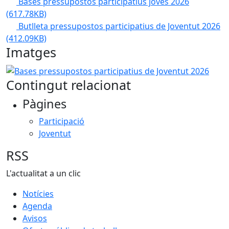
Bases pressupostos participatius joves 2026
(617.78KB)
Butlleta pressupostos participatius de Joventut 2026
(412.09KB)
Imatges
Bases pressupostos participatius de Joventut 2026
Contingut relacionat
Pàgines
Participació
Joventut
RSS
L'actualitat a un clic
Notícies
Agenda
Avisos