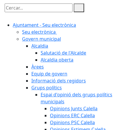
Cercar:
Ajuntament - Seu electrònica
Seu electrònica
Govern municipal
Alcaldia
Salutació de l'Alcalde
Alcaldia oberta
Àrees
Equip de govern
Informació dels regidors
Grups polítics
Espai d'opinió dels grups polítics
municipals
Opinions Junts Calella
Opinions ERC Calella
Opinions PSC Calella
Opinions Estimem Calella