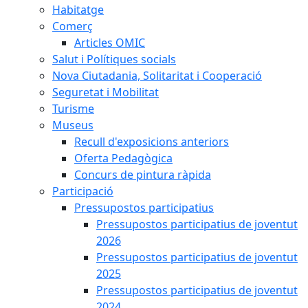
Habitatge
Comerç
Articles OMIC
Salut i Polítiques socials
Nova Ciutadania, Solitaritat i Cooperació
Seguretat i Mobilitat
Turisme
Museus
Recull d'exposicions anteriors
Oferta Pedagògica
Concurs de pintura ràpida
Participació
Pressupostos participatius
Pressupostos participatius de joventut
2026
Pressupostos participatius de joventut
2025
Pressupostos participatius de joventut
2024