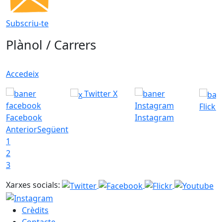
Subscriu-te
Plànol / Carrers
Accedeix
Twitter X
Flickr
Facebook
Instagram
Anterior
Següent
1
2
3
Xarxes socials:
Crèdits