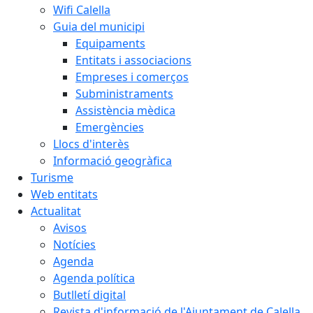
Wifi Calella
Guia del municipi
Equipaments
Entitats i associacions
Empreses i comerços
Subministraments
Assistència mèdica
Emergències
Llocs d'interès
Informació geogràfica
Turisme
Web entitats
Actualitat
Avisos
Notícies
Agenda
Agenda política
Butlletí digital
Revista d'informació de l'Ajuntament de Calella