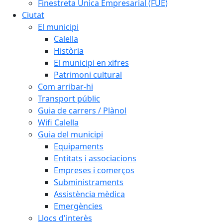
Finestreta Única Empresarial (FUE)
Ciutat
El municipi
Calella
Història
El municipi en xifres
Patrimoni cultural
Com arribar-hi
Transport públic
Guia de carrers / Plànol
Wifi Calella
Guia del municipi
Equipaments
Entitats i associacions
Empreses i comerços
Subministraments
Assistència mèdica
Emergències
Llocs d'interès