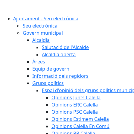
Ajuntament - Seu electrònica
Seu electrònica
Govern municipal
Alcaldia
Salutació de l'Alcalde
Alcaldia oberta
Àrees
Equip de govern
Informació dels regidors
Grups polítics
Espai d'opinió dels grups polítics munici
Opinions Junts Calella
Opinions ERC Calella
Opinions PSC Calella
Opinions Estimem Calella
Opinions Calella En Comú
Opinions PP Calella