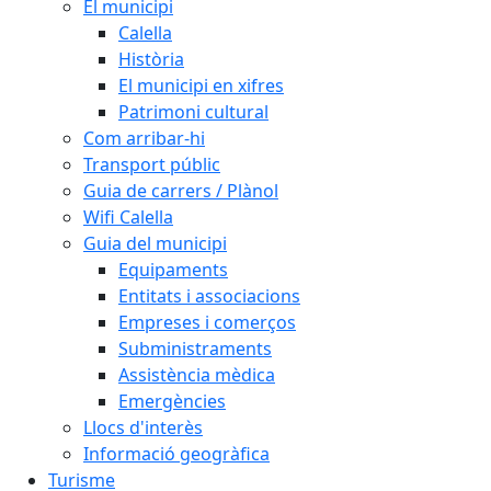
El municipi
Calella
Història
El municipi en xifres
Patrimoni cultural
Com arribar-hi
Transport públic
Guia de carrers / Plànol
Wifi Calella
Guia del municipi
Equipaments
Entitats i associacions
Empreses i comerços
Subministraments
Assistència mèdica
Emergències
Llocs d'interès
Informació geogràfica
Turisme