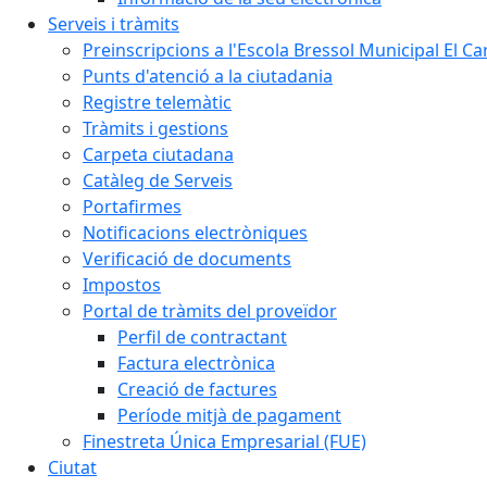
Serveis i tràmits
Preinscripcions a l'Escola Bressol Municipal El Ca
Punts d'atenció a la ciutadania
Registre telemàtic
Tràmits i gestions
Carpeta ciutadana
Catàleg de Serveis
Portafirmes
Notificacions electròniques
Verificació de documents
Impostos
Portal de tràmits del proveïdor
Perfil de contractant
Factura electrònica
Creació de factures
Període mitjà de pagament
Finestreta Única Empresarial (FUE)
Ciutat