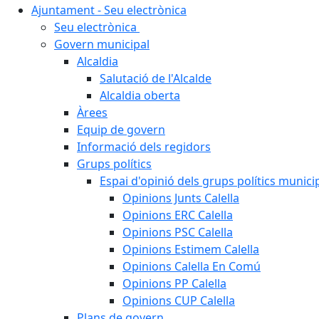
Ajuntament - Seu electrònica
Seu electrònica
Govern municipal
Alcaldia
Salutació de l'Alcalde
Alcaldia oberta
Àrees
Equip de govern
Informació dels regidors
Grups polítics
Espai d'opinió dels grups polítics munici
Opinions Junts Calella
Opinions ERC Calella
Opinions PSC Calella
Opinions Estimem Calella
Opinions Calella En Comú
Opinions PP Calella
Opinions CUP Calella
Plans de govern