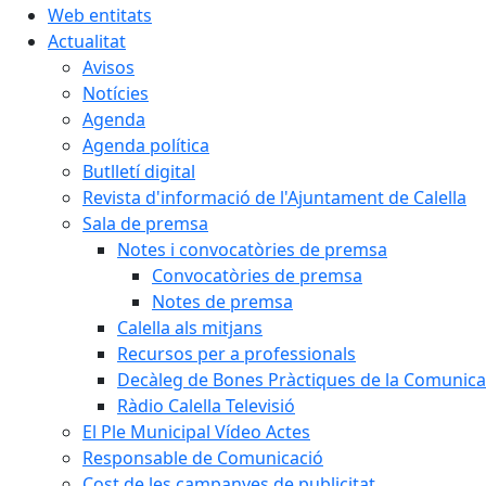
Web entitats
Actualitat
Avisos
Notícies
Agenda
Agenda política
Butlletí digital
Revista d'informació de l'Ajuntament de Calella
Sala de premsa
Notes i convocatòries de premsa
Convocatòries de premsa
Notes de premsa
Calella als mitjans
Recursos per a professionals
Decàleg de Bones Pràctiques de la Comunicac
Ràdio Calella Televisió
El Ple Municipal Vídeo Actes
Responsable de Comunicació
Cost de les campanyes de publicitat