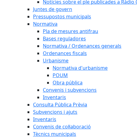
Notícies sobre el ple publicades a Ràdio C
Juntes de govern
Pressupostos municipals
Normativa
Pla de mesures antifrau
Bases reguladores
Normativa / Ordenances generals
Ordenances fiscals
Urbanisme
Normativa d'urbanisme
POUM
Obra pública
Convenis i subvencions
Inventaris
Consulta Pública Prèvia
Subvencions i ajuts
Inventaris
Convenis de col·laboració
Tècnics municipals