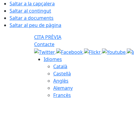
Saltar a la capçalera
Saltar al contingut
Saltar a documents
Saltar al peu de pàgina
CITA PRÈVIA
Contacte
Idiomes
Català
Castellà
Anglès
Alemany
Francès
08.08.2026 | 02:50