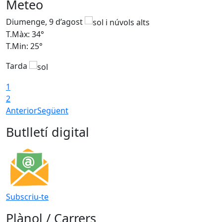
Meteo
Diumenge, 9 d’agost
D
T.Màx: 34°
T
T.Min: 25°
T
Tarda
T
1
2
Anterior
Següent
Butlletí digital
Subscriu-te
Plànol / Carrers