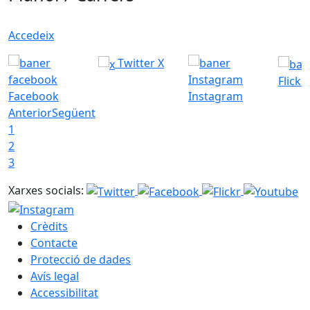
Accedeix
Twitter X
Flickr
Facebook
Instagram
Anterior
Següent
1
2
3
Xarxes socials:
Crèdits
Contacte
Protecció de dades
Avís legal
Accessibilitat