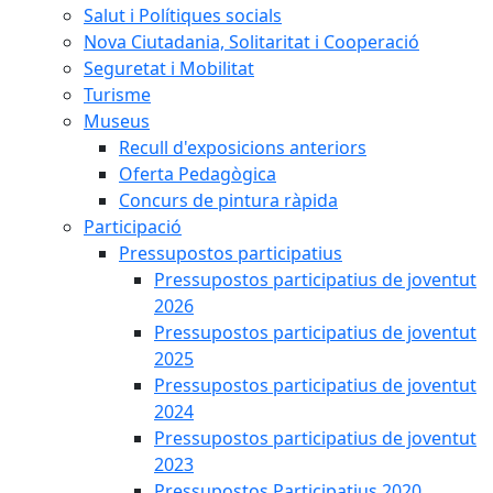
Salut i Polítiques socials
Nova Ciutadania, Solitaritat i Cooperació
Seguretat i Mobilitat
Turisme
Museus
Recull d'exposicions anteriors
Oferta Pedagògica
Concurs de pintura ràpida
Participació
Pressupostos participatius
Pressupostos participatius de joventut
2026
Pressupostos participatius de joventut
2025
Pressupostos participatius de joventut
2024
Pressupostos participatius de joventut
2023
Pressupostos Participatius 2020