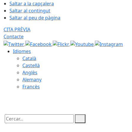
Saltar a la capçalera
Saltar al contingut
Saltar al peu de pàgina
CITA PRÈVIA
Contacte
Idiomes
Català
Castellà
Anglès
Alemany
Francès
09.08.2026 | 05:59
Cercar: