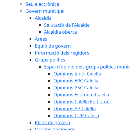
Seu electrònica
Govern municipal
Alcaldia
Salutació de l'Alcalde
Alcaldia oberta
Àrees
Equip de govern
Informació dels regidors
Grups polítics
Espai d'opinió dels grups polítics munic
Opinions Junts Calella
Opinions ERC Calella
Opinions PSC Calella
Opinions Estimem Calella
Opinions Calella En Comú
Opinions PP Calella
Opinions CUP Calella
Plans de govern
Òrgans de govern