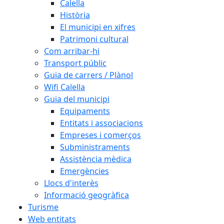
Calella
Història
El municipi en xifres
Patrimoni cultural
Com arribar-hi
Transport públic
Guia de carrers / Plànol
Wifi Calella
Guia del municipi
Equipaments
Entitats i associacions
Empreses i comerços
Subministraments
Assistència mèdica
Emergències
Llocs d'interès
Informació geogràfica
Turisme
Web entitats