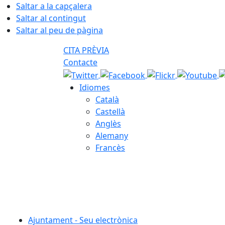
Saltar a la capçalera
Saltar al contingut
Saltar al peu de pàgina
CITA PRÈVIA
Contacte
Idiomes
Català
Castellà
Anglès
Alemany
Francès
06.08.2026 | 16:42
Ajuntament - Seu electrònica