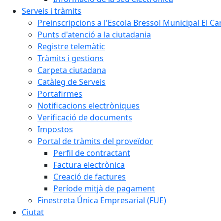
Serveis i tràmits
Preinscripcions a l'Escola Bressol Municipal El Ca
Punts d'atenció a la ciutadania
Registre telemàtic
Tràmits i gestions
Carpeta ciutadana
Catàleg de Serveis
Portafirmes
Notificacions electròniques
Verificació de documents
Impostos
Portal de tràmits del proveïdor
Perfil de contractant
Factura electrònica
Creació de factures
Període mitjà de pagament
Finestreta Única Empresarial (FUE)
Ciutat