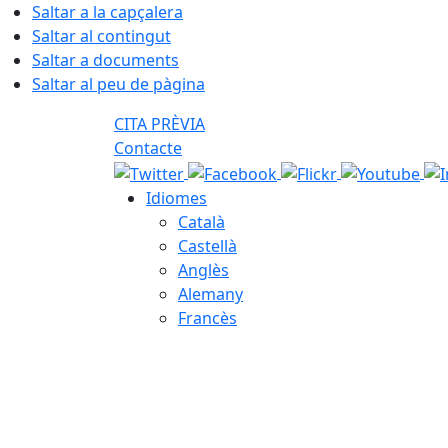
Saltar a la capçalera
Saltar al contingut
Saltar a documents
Saltar al peu de pàgina
CITA PRÈVIA
Contacte
Idiomes
Català
Castellà
Anglès
Alemany
Francès
06.08.2026 | 21:11