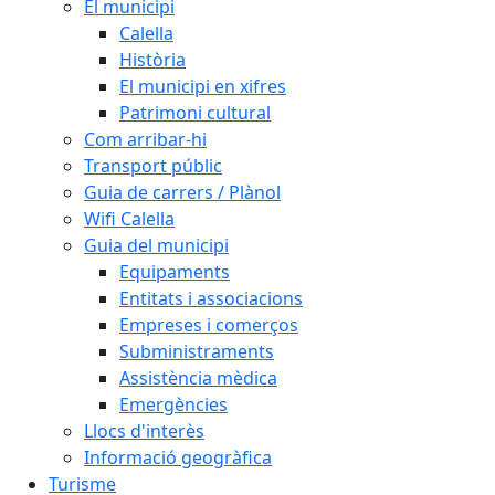
El municipi
Calella
Història
El municipi en xifres
Patrimoni cultural
Com arribar-hi
Transport públic
Guia de carrers / Plànol
Wifi Calella
Guia del municipi
Equipaments
Entitats i associacions
Empreses i comerços
Subministraments
Assistència mèdica
Emergències
Llocs d'interès
Informació geogràfica
Turisme