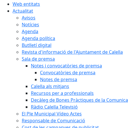
Web entitats
Actualitat
Avisos
Notícies
Agenda
Agenda política
Butlletí digital
Revista d'informació de l'Ajuntament de Calella
Sala de premsa
Notes i convocatòries de premsa
Convocatòries de premsa
Notes de premsa
Calella als mitjans
Recursos per a professionals
Decàleg de Bones Pràctiques de la Comunicac
Ràdio Calella Televisió
El Ple Municipal Vídeo Actes
Responsable de Comunicació
Cost de les campanyes de publicitat