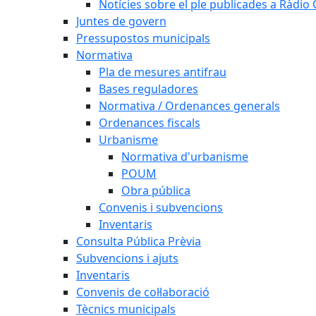
Notícies sobre el ple publicades a Ràdio C
Juntes de govern
Pressupostos municipals
Normativa
Pla de mesures antifrau
Bases reguladores
Normativa / Ordenances generals
Ordenances fiscals
Urbanisme
Normativa d'urbanisme
POUM
Obra pública
Convenis i subvencions
Inventaris
Consulta Pública Prèvia
Subvencions i ajuts
Inventaris
Convenis de col·laboració
Tècnics municipals