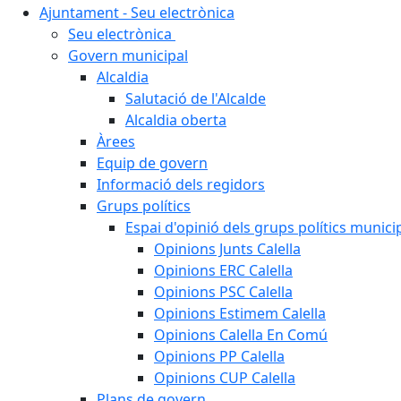
Ajuntament - Seu electrònica
Seu electrònica
Govern municipal
Alcaldia
Salutació de l'Alcalde
Alcaldia oberta
Àrees
Equip de govern
Informació dels regidors
Grups polítics
Espai d'opinió dels grups polítics munici
Opinions Junts Calella
Opinions ERC Calella
Opinions PSC Calella
Opinions Estimem Calella
Opinions Calella En Comú
Opinions PP Calella
Opinions CUP Calella
Plans de govern