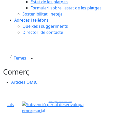
Estat de les platges
Formulari sobre l'estat de les platges
Sostenibilitat i neteja
Adreces i telèfons
Queixes i suggeriments
Directori de contacte
Temes
Comerç
Articles OMIC
Subvenció per al
desenvolupament
empresarial
Subvenció per al desenvolupament empresarial
Anterior
Següent