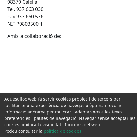
08370 Calella
Tel. 937 663 030
Fax 937 660 576
NIF P0803500H
Amb la col·laboració de:
Aquest lloc web fa servir cookies pròpies i de tercers per
facilitar-te una experiència de navegació òptima i recollir
informació anònima per millorar i adaptar-nos a les teves
preferències i pautes de navegació. Navegar sense acceptar les
cookies limitarà la visibilitat i funcions del web.
Podeu consultar la
política de cookies
.