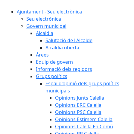
Ajuntament - Seu electrònica
Seu electrònica
Govern municipal
Alcaldia
Salutació de l'Alcalde
Alcaldia oberta
Àrees
Equip de govern
Informació dels regidors
Grups polítics
Espai d'opinió dels grups polítics
municipals
Opinions Junts Calella
Opinions ERC Calella
Opinions PSC Calella
Opinions Estimem Calella
Opinions Calella En Comú
Opinions PP Calella