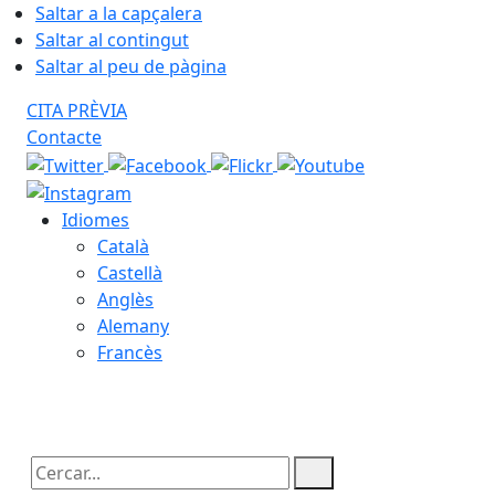
Saltar a la capçalera
Saltar al contingut
Saltar al peu de pàgina
CITA PRÈVIA
Contacte
Idiomes
Català
Castellà
Anglès
Alemany
Francès
07.08.2026 | 07:37
Cercar: