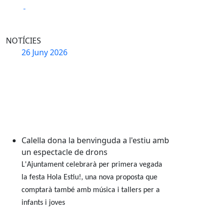
Play
Play
NOTÍCIES
Calella dona la benvinguda a l'estiu amb un espectac
26
Juny
2026
Calella dona la benvinguda a l'estiu amb
un espectacle de drons
L'Ajuntament celebrarà per primera vegada
la festa Hola Estiu!, una nova proposta que
comptarà també amb música i tallers per a
infants i joves