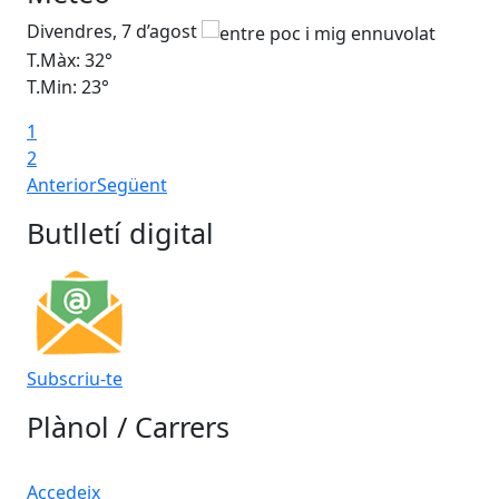
Divendres, 7 d’agost
Dis
T.Màx: 32°
T.M
T.Min: 23°
T.M
1
2
Anterior
Següent
Butlletí digital
Subscriu-te
Plànol / Carrers
Accedeix