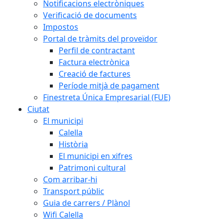
Notificacions electròniques
Verificació de documents
Impostos
Portal de tràmits del proveïdor
Perfil de contractant
Factura electrònica
Creació de factures
Període mitjà de pagament
Finestreta Única Empresarial (FUE)
Ciutat
El municipi
Calella
Història
El municipi en xifres
Patrimoni cultural
Com arribar-hi
Transport públic
Guia de carrers / Plànol
Wifi Calella