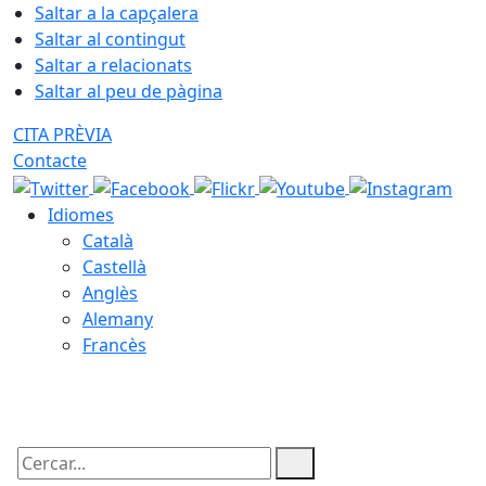
Saltar a la capçalera
Saltar al contingut
Saltar a relacionats
Saltar al peu de pàgina
CITA PRÈVIA
Contacte
Idiomes
Català
Castellà
Anglès
Alemany
Francès
05.08.2026 | 23:00
Cercar: