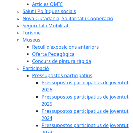
Articles OMIC
Salut i Polítiques socials
Nova Ciutadania, Solitaritat i Cooperació
Seguretat i Mobilitat
Turisme
Museus
Recull d'exposicions anteriors
Oferta Pedagògica
Concurs de pintura ràpida
Participació
Pressupostos participatius
Pressupostos participatius de joventut
2026
Pressupostos participatius de joventut
2025
Pressupostos participatius de joventut
2024
Pressupostos participatius de joventut
2023