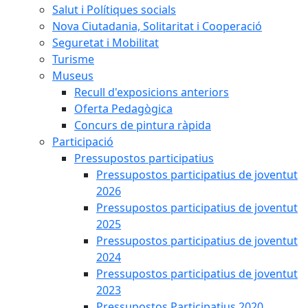
Salut i Polítiques socials
Nova Ciutadania, Solitaritat i Cooperació
Seguretat i Mobilitat
Turisme
Museus
Recull d'exposicions anteriors
Oferta Pedagògica
Concurs de pintura ràpida
Participació
Pressupostos participatius
Pressupostos participatius de joventut
2026
Pressupostos participatius de joventut
2025
Pressupostos participatius de joventut
2024
Pressupostos participatius de joventut
2023
Pressupostos Participatius 2020