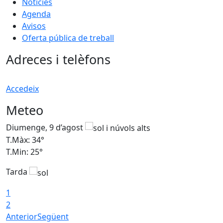
Notícies
Agenda
Avisos
Oferta pública de treball
Adreces i telèfons
Accedeix
Meteo
Diumenge, 9 d’agost
D
T.Màx: 34°
T
T.Min: 25°
T
Tarda
T
1
2
Anterior
Següent