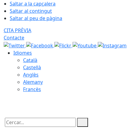
Saltar a la capçalera
Saltar al contingut
Saltar al peu de pàgina
CITA PRÈVIA
Contacte
Idiomes
Català
Castellà
Anglès
Alemany
Francès
09.08.2026 | 06:31
Cercar: