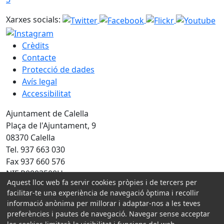
Xarxes socials:
Crèdits
Contacte
Protecció de dades
Avís legal
Accessibilitat
Ajuntament de Calella
Plaça de l'Ajuntament, 9
08370 Calella
Tel. 937 663 030
Fax 937 660 576
NIF P0803500H
Aquest lloc web fa servir cookies pròpies i de tercers per
Amb la col·laboració de:
facilitar-te una experiència de navegació òptima i recollir
informació anònima per millorar i adaptar-nos a les teves
preferències i pautes de navegació. Navegar sense acceptar