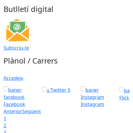
Butlletí digital
Subscriu-te
Plànol / Carrers
Accedeix
Twitter X
Flickr
Facebook
Instagram
Anterior
Següent
1
2
3