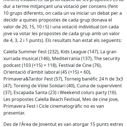
dur a terme mitjançant una votació per consens (fent
10 grups diferents, on cada un va iniciar un debat per a
decidir a quines propostes de cada grup donava el
valor de 20, 15, 10 i 5) i una votació individual (on cada
jove va votar les propostes de cada grup amb un valor
de 4, 3, 2 i 1 punts). Els resultats han estat els següents:
Calella Summer Fest (232), Kids League (147), La gran
xurrada musical (146), Mediterrania (137), The security
podcast (103 (+15) = 118), Festival de Cine (76),
Orientació d'àmbit laboral (45 (+15) = 60),
Primavera&Tardor Fest (57), Torneig banèfic 24 h de 3x3
(47), Toreing de Vòlei Solidari (40), Cuina de supervivent
(37), Escapada Santa (23) i Weekend colurs party (16).
Les propostes Calella Beach Festival, Mes de cine jove,
Primavera Fest i Cicle cinematogràfic no es van
presentar.
Des de l'Àrea de Joventut es van atorgar 15 punts extres