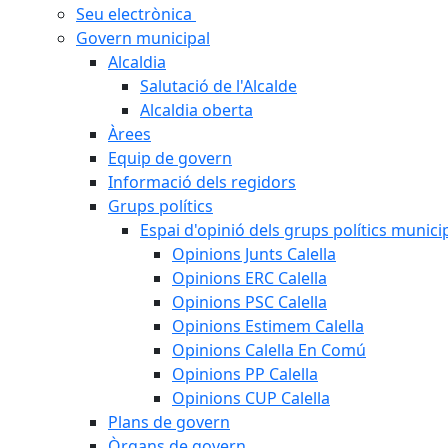
Seu electrònica
Govern municipal
Alcaldia
Salutació de l'Alcalde
Alcaldia oberta
Àrees
Equip de govern
Informació dels regidors
Grups polítics
Espai d'opinió dels grups polítics munici
Opinions Junts Calella
Opinions ERC Calella
Opinions PSC Calella
Opinions Estimem Calella
Opinions Calella En Comú
Opinions PP Calella
Opinions CUP Calella
Plans de govern
Òrgans de govern