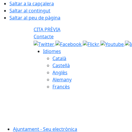
Saltar a la capçalera
Saltar al contingut
Saltar al peu de pàgina
CITA PRÈVIA
Contacte
Idiomes
Català
Castellà
Anglès
Alemany
Francès
06.08.2026 | 23:04
Ajuntament - Seu electrònica