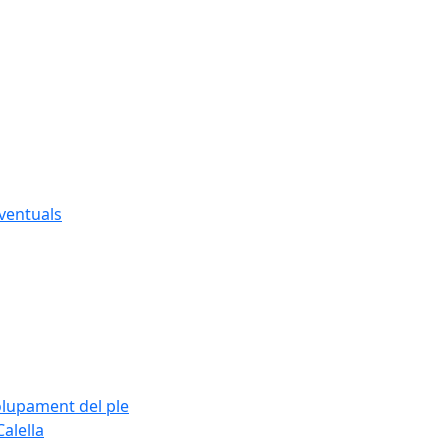
eventuals
olupament del ple
alella