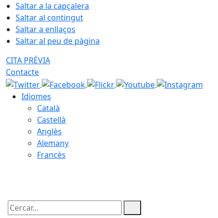
Saltar a la capçalera
Saltar al contingut
Saltar a enllaços
Saltar al peu de pàgina
CITA PRÈVIA
Contacte
Idiomes
Català
Castellà
Anglès
Alemany
Francès
10.08.2026 | 05:10
Cercar: