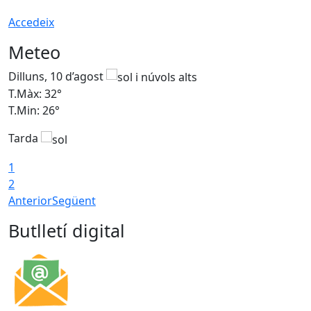
Accedeix
Meteo
Dilluns, 10 d’agost
D
T.Màx: 32°
T
T.Min: 26°
T
Tarda
T
1
2
Anterior
Següent
Butlletí digital