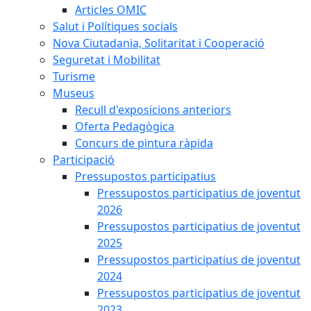
Articles OMIC
Salut i Polítiques socials
Nova Ciutadania, Solitaritat i Cooperació
Seguretat i Mobilitat
Turisme
Museus
Recull d'exposicions anteriors
Oferta Pedagògica
Concurs de pintura ràpida
Participació
Pressupostos participatius
Pressupostos participatius de joventut
2026
Pressupostos participatius de joventut
2025
Pressupostos participatius de joventut
2024
Pressupostos participatius de joventut
2023