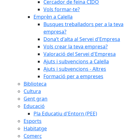
Cercador de feina CIDO
Vols formar-te?
Emprèn a Calella
Busques treballadors per a la teva
empresa?
Dona’t d'alta al Servei d'Empresa
Vols crear la teva empresa?
Valoració del Servei d'Empresa
Ajuts i subvencions a Calella
Ajuts i subvencions - Altres
Formació per a empreses
Biblioteca
Cultura
Gent gran
Educació
Pla Educatiu d'Entorn (PEE)
Esports
Habitatge
Comerç