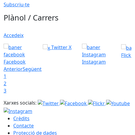
Subscriu-te
Plànol / Carrers
Accedeix
Twitter X
Flickr
Facebook
Instagram
Anterior
Següent
1
2
3
Xarxes socials:
Crèdits
Contacte
Protecció de dades