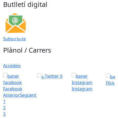
Butlletí digital
Subscriu-te
Plànol / Carrers
Accedeix
Twitter X
Flickr
Facebook
Instagram
Anterior
Següent
1
2
3