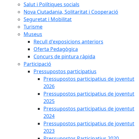
Salut i Polítiques socials
Nova Ciutadania, Solitaritat i Cooperació
Seguretat i Mobilitat
Turisme
Museus
Recull d'exposicions anteriors
Oferta Pedagògica
Concurs de pintura ràpida
Participació
Pressupostos participatius
Pressupostos participatius de joventut
2026
Pressupostos participatius de joventut
2025
Pressupostos participatius de joventut
2024
Pressupostos participatius de joventut
2023
Pressupostos Participatius 2020