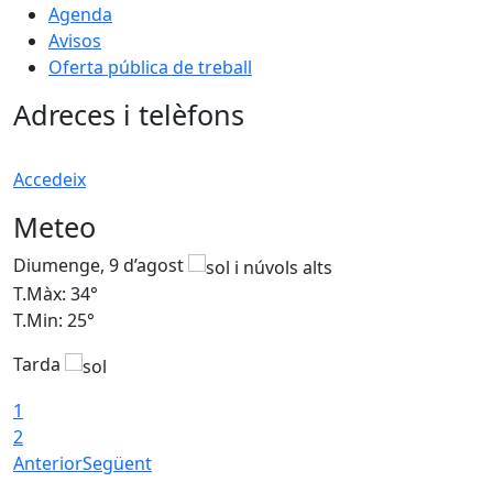
Agenda
Avisos
Oferta pública de treball
Adreces i telèfons
Accedeix
Meteo
Diumenge, 9 d’agost
D
T.Màx: 34°
T
T.Min: 25°
T
Tarda
T
1
2
Anterior
Següent