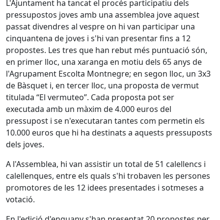
L'Ajuntament ha tancat el procés participatiu dels
pressupostos joves amb una assemblea jove aquest
passat divendres al vespre on hi van participar una
cinquantena de joves i s'hi van presentar fins a 12
propostes. Les tres que han rebut més puntuació són,
en primer lloc, una xaranga en motiu dels 65 anys de
l'Agrupament Escolta Montnegre; en segon lloc, un 3x3
de Bàsquet i, en tercer lloc, una proposta de vermut
titulada “El vermuteo”. Cada proposta pot ser
executada amb un màxim de 4.000 euros del
pressupost i se n'executaran tantes com permetin els
10.000 euros que hi ha destinats a aquests pressuposts
dels joves.
A l'Assemblea, hi van assistir un total de 51 calellencs i
calellenques, entre els quals s'hi trobaven les persones
promotores de les 12 idees presentades i sotmeses a
votació.
En l'edició d'enguany s'han presentat 20 propostes per