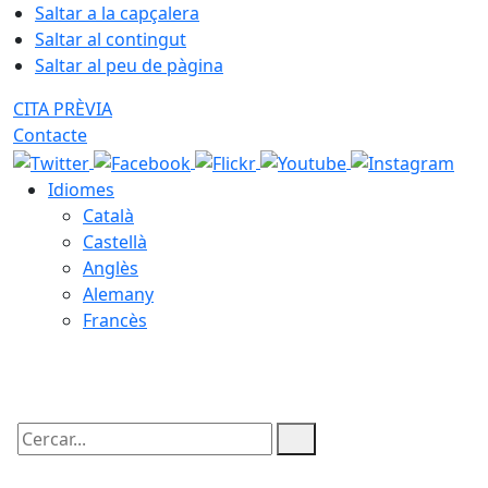
Saltar a la capçalera
Saltar al contingut
Saltar al peu de pàgina
CITA PRÈVIA
Contacte
Idiomes
Català
Castellà
Anglès
Alemany
Francès
09.08.2026 | 05:40
Cercar: