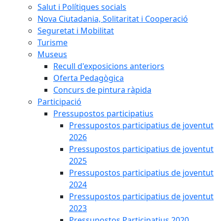
Salut i Polítiques socials
Nova Ciutadania, Solitaritat i Cooperació
Seguretat i Mobilitat
Turisme
Museus
Recull d'exposicions anteriors
Oferta Pedagògica
Concurs de pintura ràpida
Participació
Pressupostos participatius
Pressupostos participatius de joventut
2026
Pressupostos participatius de joventut
2025
Pressupostos participatius de joventut
2024
Pressupostos participatius de joventut
2023
Pressupostos Participatius 2020