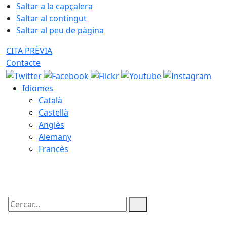
Saltar a la capçalera
Saltar al contingut
Saltar al peu de pàgina
CITA PRÈVIA
Contacte
Idiomes
Català
Castellà
Anglès
Alemany
Francès
07.08.2026 | 07:29
Cercar: