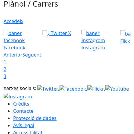
Plànol / Carrers
Accedeix
Twitter X
Flickr
Facebook
Instagram
Anterior
Següent
1
2
3
Xarxes socials:
Crèdits
Contacte
Protecció de dades
Avís legal
Accessibilitat