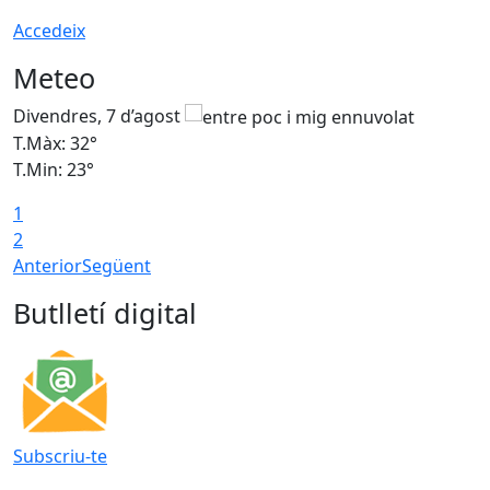
Accedeix
Meteo
Divendres, 7 d’agost
D
T.Màx: 32°
T
T.Min: 23°
T
1
2
Anterior
Següent
Butlletí digital
Subscriu-te