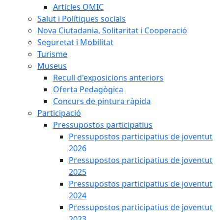
Articles OMIC
Salut i Polítiques socials
Nova Ciutadania, Solitaritat i Cooperació
Seguretat i Mobilitat
Turisme
Museus
Recull d'exposicions anteriors
Oferta Pedagògica
Concurs de pintura ràpida
Participació
Pressupostos participatius
Pressupostos participatius de joventut
2026
Pressupostos participatius de joventut
2025
Pressupostos participatius de joventut
2024
Pressupostos participatius de joventut
2023