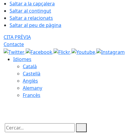
Saltar a la capçalera
Saltar al contingut
Saltar a relacionats
Saltar al peu de pàgina
CITA PRÈVIA
Contacte
Idiomes
Català
Castellà
Anglès
Alemany
Francès
06.08.2026 | 16:24
Cercar: