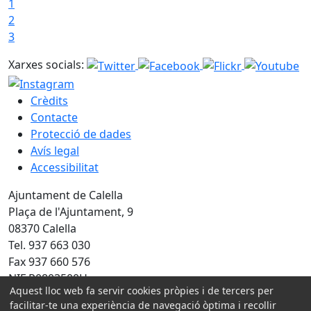
1
2
3
Xarxes socials:
Crèdits
Contacte
Protecció de dades
Avís legal
Accessibilitat
Ajuntament de Calella
Plaça de l'Ajuntament, 9
08370 Calella
Tel. 937 663 030
Fax 937 660 576
NIF P0803500H
Aquest lloc web fa servir cookies pròpies i de tercers per
facilitar-te una experiència de navegació òptima i recollir
Amb la col·laboració de: