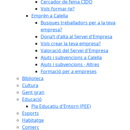
Cercador de feina CIDO
Vols formar-te?
Emprèn a Calella
Busques treballadors per a la teva
empresa?
Dona’t d'alta al Servei d'Empresa
Vols crear la teva empresa?
Valoració del Servei d'Empresa
Ajuts i subvencions a Calella
Ajuts i subvencions - Altres
Formació per a empreses
Biblioteca
Cultura
Gent gran
Educació
Pla Educatiu d'Entorn (PEE)
Esports
Habitatge
Comerç