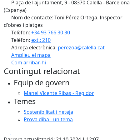
Plaça de l'ajuntament, 9 - 08370 Calella - Barcelona
(Espanya)
Nom de contacte: Toni Pérez Ortega. Inspector
d'obres i platges
Telèfon:
+34 93 766 30 30
Telèfon:
ext.: 210
Adreça electrònica:
perezoa@calella.cat
Amplieu el mapa
Com arribar-hi
Leaflet
| ©
OpenStreetMap
contributors
Contingut relacionat
+
Equip de govern
−
Manel Vicente Ribas - Regidor
Temes
Sostenibilitat i neteja
Prova diba - un tema
Facebook
X
Darrera actualització: 21.10.2024 | 12:07