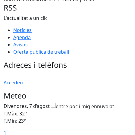
RSS
L'actualitat a un clic
Notícies
Agenda
Avisos
Oferta pública de treball
Adreces i telèfons
Accedeix
Meteo
Divendres, 7 d’agost
D
T.Màx: 32°
T
T.Min: 23°
T
1