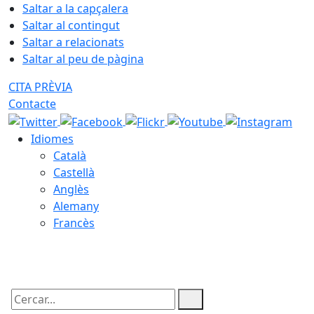
Saltar a la capçalera
Saltar al contingut
Saltar a relacionats
Saltar al peu de pàgina
CITA PRÈVIA
Contacte
Idiomes
Català
Castellà
Anglès
Alemany
Francès
08.08.2026 | 14:46
Cercar: