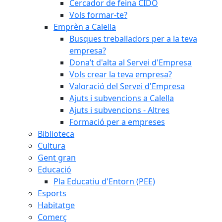
Cercador de feina CIDO
Vols formar-te?
Emprèn a Calella
Busques treballadors per a la teva
empresa?
Dona’t d'alta al Servei d'Empresa
Vols crear la teva empresa?
Valoració del Servei d'Empresa
Ajuts i subvencions a Calella
Ajuts i subvencions - Altres
Formació per a empreses
Biblioteca
Cultura
Gent gran
Educació
Pla Educatiu d'Entorn (PEE)
Esports
Habitatge
Comerç