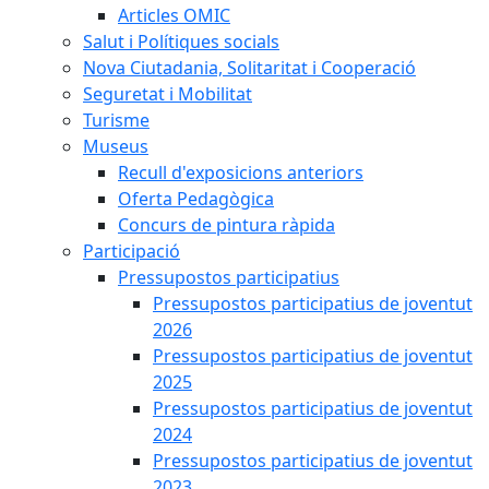
Articles OMIC
Salut i Polítiques socials
Nova Ciutadania, Solitaritat i Cooperació
Seguretat i Mobilitat
Turisme
Museus
Recull d'exposicions anteriors
Oferta Pedagògica
Concurs de pintura ràpida
Participació
Pressupostos participatius
Pressupostos participatius de joventut
2026
Pressupostos participatius de joventut
2025
Pressupostos participatius de joventut
2024
Pressupostos participatius de joventut
2023