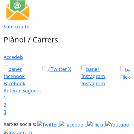
Subscriu-te
Plànol / Carrers
Accedeix
Twitter X
Flickr
Facebook
Instagram
Anterior
Següent
1
2
3
Xarxes socials: