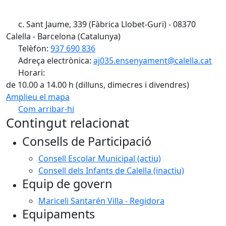
c. Sant Jaume, 339 (Fàbrica Llobet-Guri) - 08370
Calella - Barcelona (Catalunya)
Telèfon:
937 690 836
Adreça electrònica:
aj035.ensenyament@calella.cat
Horari:
de 10.00 a 14.00 h (dilluns, dimecres i divendres)
Amplieu el mapa
Com arribar-hi
Leaflet
| ©
OpenStreetMap
contributors
Contingut relacionat
+
Consells de Participació
−
Consell Escolar Municipal (actiu)
Consell dels Infants de Calella (inactiu)
Equip de govern
Mariceli Santarén Villa - Regidora
Equipaments