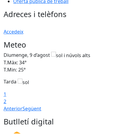
Oferta pública de treball
Adreces i telèfons
Accedeix
Meteo
Diumenge, 9 d’agost
D
T.Màx: 34°
T
T.Min: 25°
T
Tarda
T
1
2
Anterior
Següent
Butlletí digital