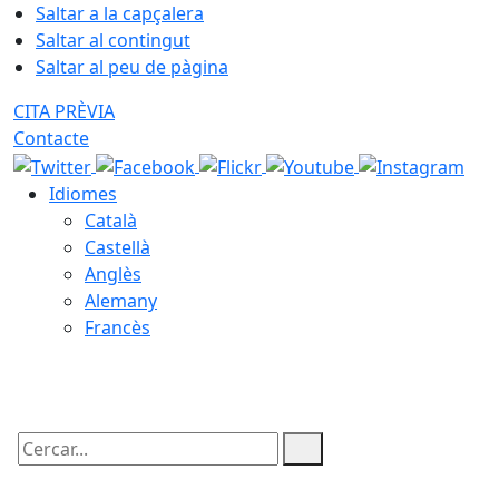
Saltar a la capçalera
Saltar al contingut
Saltar al peu de pàgina
CITA PRÈVIA
Contacte
Idiomes
Català
Castellà
Anglès
Alemany
Francès
08.08.2026 | 16:44
Cercar: