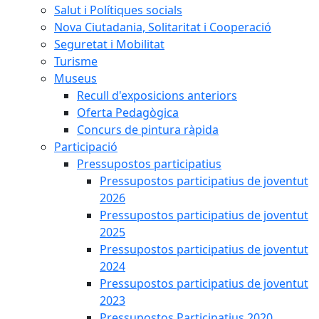
Salut i Polítiques socials
Nova Ciutadania, Solitaritat i Cooperació
Seguretat i Mobilitat
Turisme
Museus
Recull d'exposicions anteriors
Oferta Pedagògica
Concurs de pintura ràpida
Participació
Pressupostos participatius
Pressupostos participatius de joventut
2026
Pressupostos participatius de joventut
2025
Pressupostos participatius de joventut
2024
Pressupostos participatius de joventut
2023
Pressupostos Participatius 2020