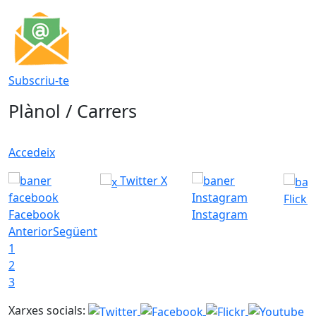
Subscriu-te
Plànol / Carrers
Accedeix
Twitter X
Flickr
Facebook
Instagram
Anterior
Següent
1
2
3
Xarxes socials: