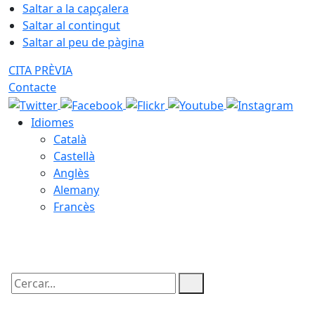
Saltar a la capçalera
Saltar al contingut
Saltar al peu de pàgina
CITA PRÈVIA
Contacte
Idiomes
Català
Castellà
Anglès
Alemany
Francès
07.08.2026 | 10:44
Cercar: