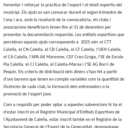
fomentar i reforçar la pràctica de l'esport i el teixit esportiu del
municipi. Els ajuts es van convocar durant el segon trimestre de
l'any i ara, amb la resolució de la convocatòria, els clubs i
associacions beneficiaris tenen fins al 31 de desembre per
presentar la documentació requerida. Les entitats esportives que
percebran aquests ajuts corresponents a 2025 són: el CTT
Calella, el CN Calella, el CB Calella, el CF Calella, l'UEH Calella,
el CA Calella, l'APA Alt Maresme, CEF Creu Groga, l'SE de Escola
Pia Calella, el CJ Calella, el Calella-Marxa i l'SE AG Barri de
Pequín. Els criteris de distribució dels diners s'han fet a partir
d'uns barems que tenen en compte variables com la quantitat de
llicències de cada club, la formació dels entrenadors o la
promoció de l'esport jove.
Com a requisits per poder optar a aquestes subvencions hi ha el
d'estar inscrit en el Registre Municipal d'Entitats Esportives de
l'Ajuntament de Calella, estar inscrit també en el Registre de la
Secretaria General de l'Esport de la Generalitat, desenvolupar