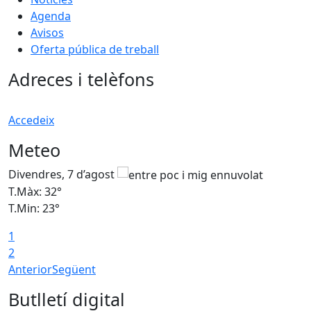
Agenda
Avisos
Oferta pública de treball
Adreces i telèfons
Accedeix
Meteo
Divendres, 7 d’agost
D
T.Màx: 32°
T
T.Min: 23°
T
1
2
Anterior
Següent
Butlletí digital