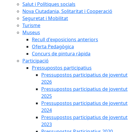
Salut i Polítiques socials
Nova Ciutadania, Solitaritat i Cooperació
Seguretat i Mobilitat
Turisme
Museus
Recull d'exposicions anteriors
Oferta Pedagògica
Concurs de pintura ràpida
Participació
Pressupostos participatius
Pressupostos participatius de joventut
2026
Pressupostos participatius de joventut
2025
Pressupostos participatius de joventut
2024
Pressupostos participatius de joventut
2023
Pressupostos Participatius 2020