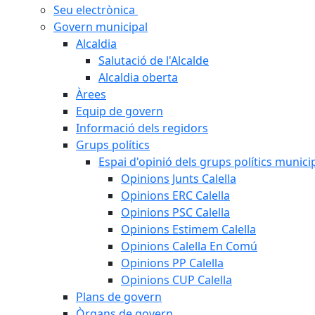
Seu electrònica
Govern municipal
Alcaldia
Salutació de l'Alcalde
Alcaldia oberta
Àrees
Equip de govern
Informació dels regidors
Grups polítics
Espai d'opinió dels grups polítics munici
Opinions Junts Calella
Opinions ERC Calella
Opinions PSC Calella
Opinions Estimem Calella
Opinions Calella En Comú
Opinions PP Calella
Opinions CUP Calella
Plans de govern
Òrgans de govern