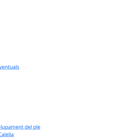
eventuals
olupament del ple
alella