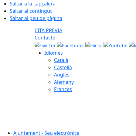
Saltar a la capçalera
Saltar al contingut
Saltar al peu de pàgina
CITA PRÈVIA
Contacte
Idiomes
Català
Castellà
Anglès
Alemany
Francès
08.08.2026 | 14:04
Ajuntament - Seu electrònica