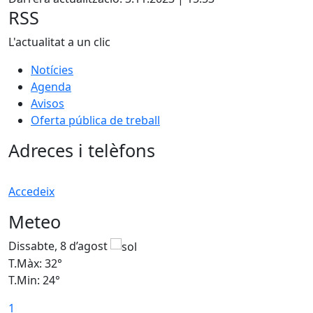
RSS
L'actualitat a un clic
Notícies
Agenda
Avisos
Oferta pública de treball
Adreces i telèfons
Accedeix
Meteo
Dissabte, 8 d’agost
D
T.Màx: 32°
T
T.Min: 24°
T
1