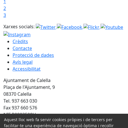
1
2
3
Xarxes socials:
Crèdits
Contacte
Protecció de dades
Avís legal
Accessibilitat
Ajuntament de Calella
Plaça de l'Ajuntament, 9
08370 Calella
Tel. 937 663 030
Fax 937 660 576
NIF P0803500H
Aquest lloc web fa servir cookies pròpies i de tercers per
facilitar-te una experiència de navegació òptima i recollir
Amb la col·laboració de: