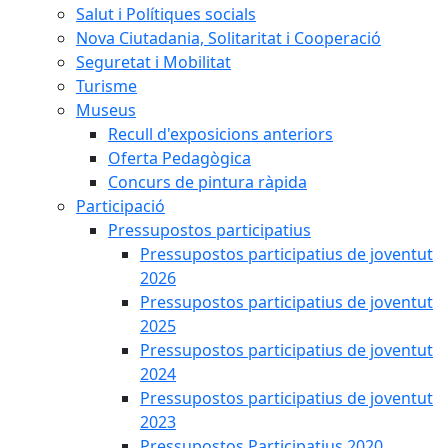
Salut i Polítiques socials
Nova Ciutadania, Solitaritat i Cooperació
Seguretat i Mobilitat
Turisme
Museus
Recull d'exposicions anteriors
Oferta Pedagògica
Concurs de pintura ràpida
Participació
Pressupostos participatius
Pressupostos participatius de joventut
2026
Pressupostos participatius de joventut
2025
Pressupostos participatius de joventut
2024
Pressupostos participatius de joventut
2023
Pressupostos Participatius 2020