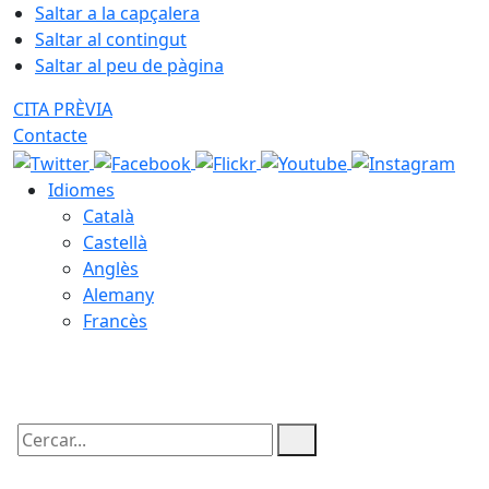
Saltar a la capçalera
Saltar al contingut
Saltar al peu de pàgina
CITA PRÈVIA
Contacte
Idiomes
Català
Castellà
Anglès
Alemany
Francès
07.08.2026 | 23:20
Cercar: