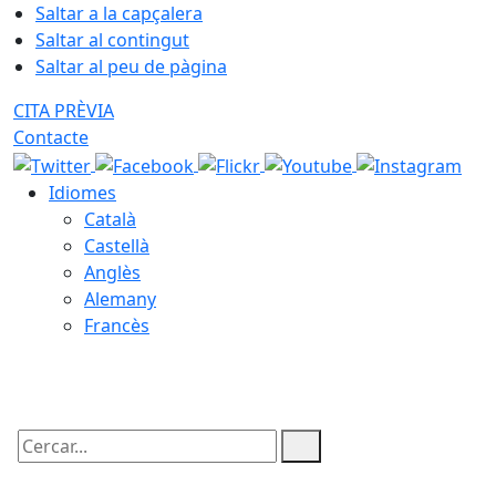
Saltar a la capçalera
Saltar al contingut
Saltar al peu de pàgina
CITA PRÈVIA
Contacte
Idiomes
Català
Castellà
Anglès
Alemany
Francès
06.08.2026 | 12:09
Cercar: