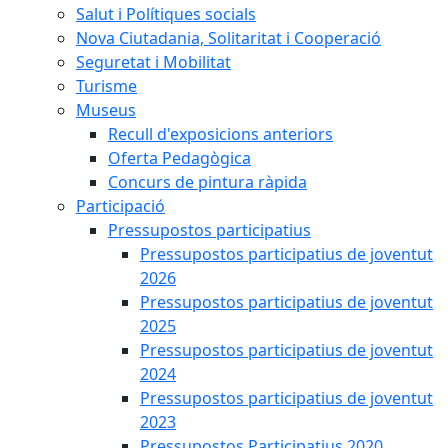
Salut i Polítiques socials
Nova Ciutadania, Solitaritat i Cooperació
Seguretat i Mobilitat
Turisme
Museus
Recull d'exposicions anteriors
Oferta Pedagògica
Concurs de pintura ràpida
Participació
Pressupostos participatius
Pressupostos participatius de joventut
2026
Pressupostos participatius de joventut
2025
Pressupostos participatius de joventut
2024
Pressupostos participatius de joventut
2023
Pressupostos Participatius 2020