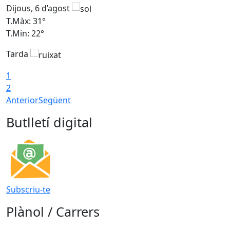
Dijous, 6 d’agost
D
T.Màx: 31°
T
T.Min: 22°
T
Tarda
1
2
Anterior
Següent
Butlletí digital
Subscriu-te
Plànol / Carrers