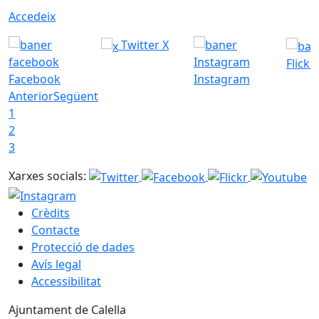
Accedeix
Twitter X
Flickr
Facebook
Instagram
Anterior
Següent
1
2
3
Xarxes socials:
Crèdits
Contacte
Protecció de dades
Avís legal
Accessibilitat
Ajuntament de Calella