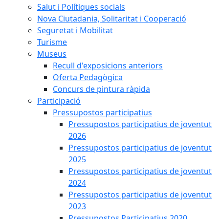
Salut i Polítiques socials
Nova Ciutadania, Solitaritat i Cooperació
Seguretat i Mobilitat
Turisme
Museus
Recull d'exposicions anteriors
Oferta Pedagògica
Concurs de pintura ràpida
Participació
Pressupostos participatius
Pressupostos participatius de joventut
2026
Pressupostos participatius de joventut
2025
Pressupostos participatius de joventut
2024
Pressupostos participatius de joventut
2023
Pressupostos Participatius 2020