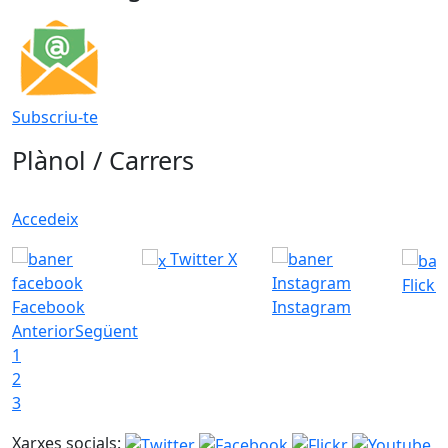
Subscriu-te
Plànol / Carrers
Accedeix
Twitter X
Flickr
Facebook
Instagram
Anterior
Següent
1
2
3
Xarxes socials: