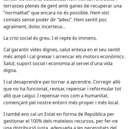
terrasses plenes de gent amb ganes de recuperar una
“normalitat” que encara no és possible. Hem vist
comiats sense poder dir “adeu”. Hem sentit por,
agraïment, dolor, incertesa…
La crisi social és greu. I el repte és immens.
Cal garantir vides dignes, salut entesa en el seu sentit
més ampli i cal greixar i arrencar els motors econòmics.
Salut, suport social i economia al servei d'una vida
digna.
I cal desaprendre per tornar a aprendre. Corregir allò
que no ha funcionat, revisar, repensar i reformular tot
allò que calgui. I repensar-nos com a humanitat,
començant pel nostre entorn més proper i més local.
I també ens cal un Estat en forma de República per
gestionar el 100% dels mateixos recursos, per fer-ne
una distribució justa, adequada a les necessitats del