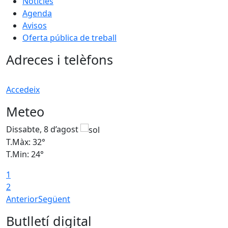
Notícies
Agenda
Avisos
Oferta pública de treball
Adreces i telèfons
Accedeix
Meteo
Dissabte, 8 d’agost
D
T.Màx: 32°
T
T.Min: 24°
T
1
2
Anterior
Següent
Butlletí digital