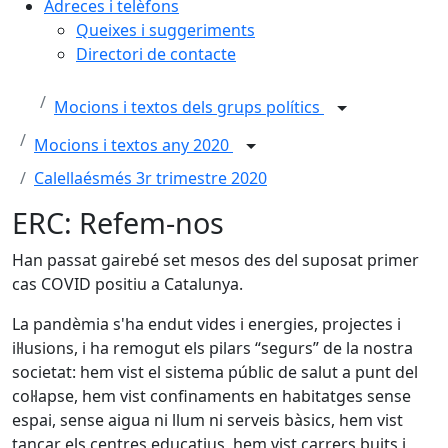
Adreces i telèfons
Queixes i suggeriments
Directori de contacte
Mocions i textos dels grups polítics
Mocions i textos any 2020
Calellaésmés 3r trimestre 2020
ERC: Refem-nos
Han passat gairebé set mesos des del suposat primer
cas COVID positiu a Catalunya.
La pandèmia s'ha endut vides i energies, projectes i
il·lusions, i ha remogut els pilars “segurs” de la nostra
societat: hem vist el sistema públic de salut a punt del
col·lapse, hem vist confinaments en habitatges sense
espai, sense aigua ni llum ni serveis bàsics, hem vist
tancar els centres educatius, hem vist carrers buits i