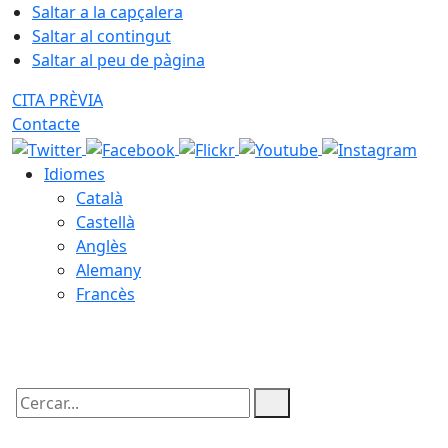
Saltar a la capçalera
Saltar al contingut
Saltar al peu de pàgina
CITA PRÈVIA
Contacte
Idiomes
Català
Castellà
Anglès
Alemany
Francès
08.08.2026 | 07:19
Cercar: