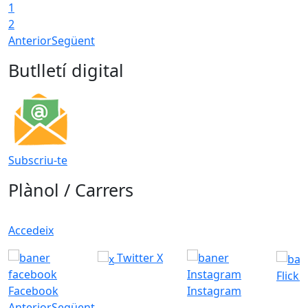
1
2
Anterior
Següent
Butlletí digital
Subscriu-te
Plànol / Carrers
Accedeix
Twitter X
Flickr
Facebook
Instagram
Anterior
Següent