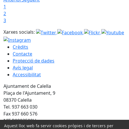
1
2
3
Xarxes socials:
Crèdits
Contacte
Protecció de dades
Avís legal
Accessibilitat
Ajuntament de Calella
Plaça de l'Ajuntament, 9
08370 Calella
Tel. 937 663 030
Fax 937 660 576
NIF P0803500H
Aquest lloc web fa servir cookies pròpies i de tercers per