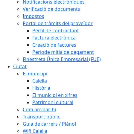
Notificacions electròniques
Verificació de documents
Impostos
Portal de tràmits del proveïdor
Perfil de contractant
Factura electrònica
Creació de factures
Període mitjà de pagament
Finestreta Única Empresarial (FUE)
Ciutat
El municipi
Calella
Història
El municipi en xifres
Patrimoni cultural
Com arribar-hi
Transport públic
Guia de carrers / Plànol
Wifi Calella