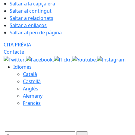
Saltar a la capçalera
Saltar al contingut
Saltar a relacionats
Saltar a enllaços
Saltar al peu de pàgina
CITA PRÈVIA
Contacte
Idiomes
Català
Castellà
Anglès
Alemany
Francès
09.08.2026 | 08:36