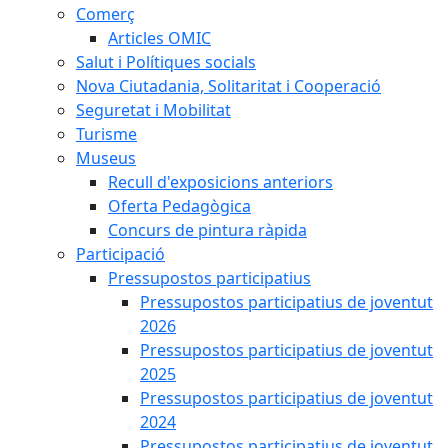
Comerç
Articles OMIC
Salut i Polítiques socials
Nova Ciutadania, Solitaritat i Cooperació
Seguretat i Mobilitat
Turisme
Museus
Recull d'exposicions anteriors
Oferta Pedagògica
Concurs de pintura ràpida
Participació
Pressupostos participatius
Pressupostos participatius de joventut
2026
Pressupostos participatius de joventut
2025
Pressupostos participatius de joventut
2024
Pressupostos participatius de joventut