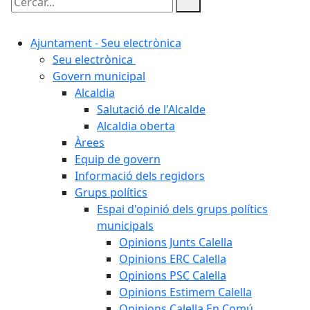
Cercar:
Ajuntament - Seu electrònica
Seu electrònica
Govern municipal
Alcaldia
Salutació de l'Alcalde
Alcaldia oberta
Àrees
Equip de govern
Informació dels regidors
Grups polítics
Espai d'opinió dels grups polítics
municipals
Opinions Junts Calella
Opinions ERC Calella
Opinions PSC Calella
Opinions Estimem Calella
Opinions Calella En Comú