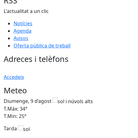
RSS
L'actualitat a un clic
Notícies
Agenda
Avisos
Oferta pública de treball
Adreces i telèfons
Accedeix
Meteo
Diumenge, 9 d’agost
D
T.Màx: 34°
T
T.Min: 25°
T
Tarda
T