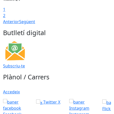
1
2
Anterior
Següent
Butlletí digital
Subscriu-te
Plànol / Carrers
Accedeix
Twitter X
Flickr