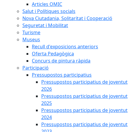
Articles OMIC
Salut i Polítiques socials
Nova Ciutadania, Solitaritat i Cooperació
Seguretat i Mobilitat
Turisme
Museus
Recull d'exposicions anteriors
Oferta Pedagògica
Concurs de pintura ràpida
Participació
Pressupostos participatius
Pressupostos participatius de joventut
2026
Pressupostos participatius de joventut
2025
Pressupostos participatius de joventut
2024
Pressupostos participatius de joventut
2023