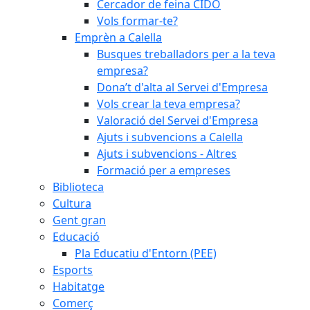
Cercador de feina CIDO
Vols formar-te?
Emprèn a Calella
Busques treballadors per a la teva
empresa?
Dona’t d'alta al Servei d'Empresa
Vols crear la teva empresa?
Valoració del Servei d'Empresa
Ajuts i subvencions a Calella
Ajuts i subvencions - Altres
Formació per a empreses
Biblioteca
Cultura
Gent gran
Educació
Pla Educatiu d'Entorn (PEE)
Esports
Habitatge
Comerç