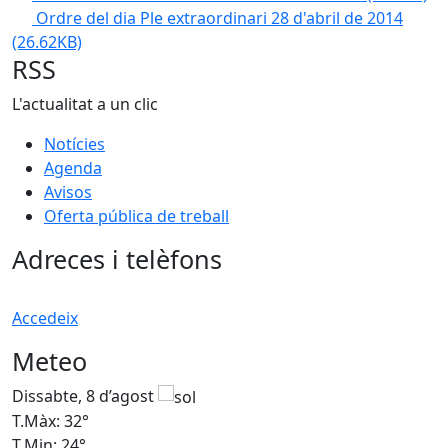
Ordre del dia Ple extraordinari 28 d'abril de 2014
(26.62KB)
RSS
L'actualitat a un clic
Notícies
Agenda
Avisos
Oferta pública de treball
Adreces i telèfons
Accedeix
Meteo
Dissabte, 8 d’agost
D
T.Màx: 32°
T
T.Min: 24°
T