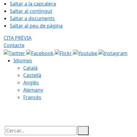
Saltar a la capçalera
Saltar al contingut
Saltar a documents
Saltar al peu de pàgina
CITA PRÈVIA
Contacte
Idiomes
Català
Castellà
Anglès
Alemany
Francès
08.08.2026 | 06:43
Cercar: