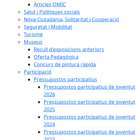
Articles OMIC
Salut i Polítiques socials
Nova Ciutadania, Solitaritat i Cooperació
Seguretat i Mobilitat
Turisme
Museus
Recull d'exposicions anteriors
Oferta Pedagògica
Concurs de pintura ràpida
Participació
Pressupostos participatius
Pressupostos participatius de joventut
2026
Pressupostos participatius de joventut
2025
Pressupostos participatius de joventut
2024
Pressupostos participatius de joventut
2023