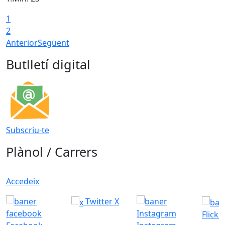
1
2
Anterior
Següent
Butlletí digital
Subscriu-te
Plànol / Carrers
Accedeix
Twitter X
Flickr