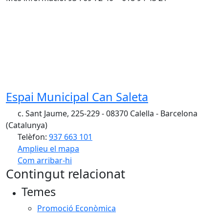
Espai Municipal Can Saleta
c. Sant Jaume, 225-229 - 08370 Calella - Barcelona
(Catalunya)
Telèfon:
937 663 101
Amplieu el mapa
Com arribar-hi
Leaflet
| ©
OpenStreetMap
contributors
Contingut relacionat
+
Temes
−
Promoció Econòmica