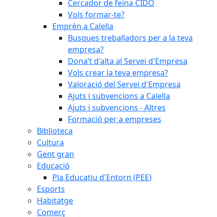
Cercador de feina CIDO
Vols formar-te?
Emprèn a Calella
Busques treballadors per a la teva
empresa?
Dona’t d'alta al Servei d'Empresa
Vols crear la teva empresa?
Valoració del Servei d'Empresa
Ajuts i subvencions a Calella
Ajuts i subvencions - Altres
Formació per a empreses
Biblioteca
Cultura
Gent gran
Educació
Pla Educatiu d'Entorn (PEE)
Esports
Habitatge
Comerç