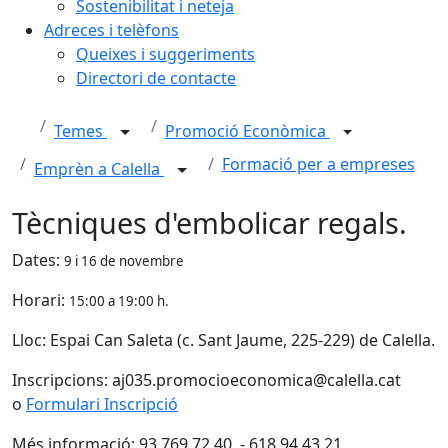
Sostenibilitat i neteja
Adreces i telèfons
Queixes i suggeriments
Directori de contacte
Temes
Promoció Econòmica
Formació per a empreses
Emprèn a Calella
Tècniques d'embolicar regals.
Dates:
9 i 16 de novembre
Horari:
15:00 a 19:00 h.
Lloc: Espai Can Saleta (c. Sant Jaume, 225-229) de Calella.
Inscripcions: aj035.promocioeconomica@calella.cat
o
Formulari Inscripció
Més informació: 93 769 72 40 - 618 94 43 21