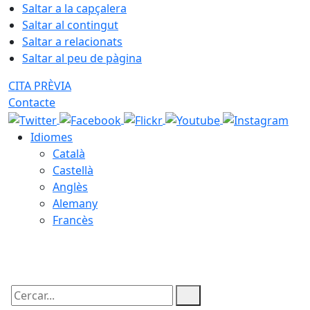
Saltar a la capçalera
Saltar al contingut
Saltar a relacionats
Saltar al peu de pàgina
CITA PRÈVIA
Contacte
Idiomes
Català
Castellà
Anglès
Alemany
Francès
07.08.2026 | 05:06
Cercar: