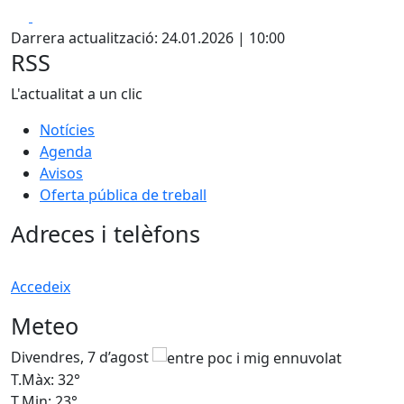
Facebook
X
Darrera actualització: 24.01.2026 | 10:00
RSS
L'actualitat a un clic
Notícies
Agenda
Avisos
Oferta pública de treball
Adreces i telèfons
Accedeix
Meteo
Divendres, 7 d’agost
D
T.Màx: 32°
T
T.Min: 23°
T