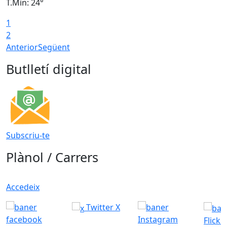
T.Min: 24°
T
1
2
Anterior
Següent
Butlletí digital
Subscriu-te
Plànol / Carrers
Accedeix
Twitter X
Flickr