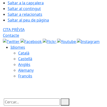
Saltar a la capçalera
Saltar al contingut
Saltar a relacionats
Saltar al peu de pàgina
CITA PRÈVIA
Contacte
Idiomes
Català
Castellà
Anglès
Alemany
Francès
07.08.2026 | 15:19
Cercar: