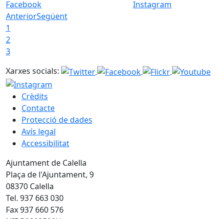
Facebook
Instagram
Anterior
Següent
1
2
3
Xarxes socials:
Crèdits
Contacte
Protecció de dades
Avís legal
Accessibilitat
Ajuntament de Calella
Plaça de l'Ajuntament, 9
08370 Calella
Tel. 937 663 030
Fax 937 660 576