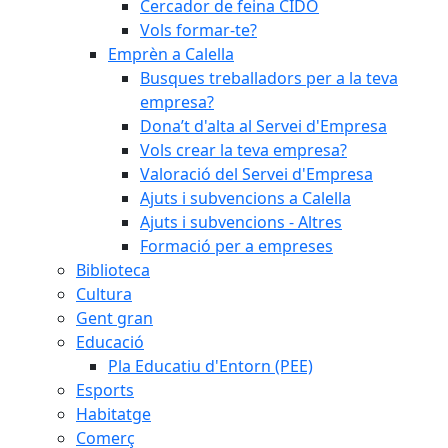
Cercador de feina CIDO
Vols formar-te?
Emprèn a Calella
Busques treballadors per a la teva
empresa?
Dona’t d'alta al Servei d'Empresa
Vols crear la teva empresa?
Valoració del Servei d'Empresa
Ajuts i subvencions a Calella
Ajuts i subvencions - Altres
Formació per a empreses
Biblioteca
Cultura
Gent gran
Educació
Pla Educatiu d'Entorn (PEE)
Esports
Habitatge
Comerç