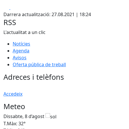
Facebook
X
Darrera actualització: 27.08.2021 | 18:24
RSS
L'actualitat a un clic
Notícies
Agenda
Avisos
Oferta pública de treball
Adreces i telèfons
Accedeix
Meteo
Dissabte, 8 d’agost
D
T.Màx: 32°
T