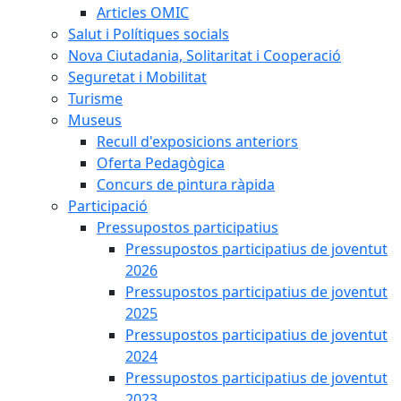
Articles OMIC
Salut i Polítiques socials
Nova Ciutadania, Solitaritat i Cooperació
Seguretat i Mobilitat
Turisme
Museus
Recull d'exposicions anteriors
Oferta Pedagògica
Concurs de pintura ràpida
Participació
Pressupostos participatius
Pressupostos participatius de joventut
2026
Pressupostos participatius de joventut
2025
Pressupostos participatius de joventut
2024
Pressupostos participatius de joventut
2023