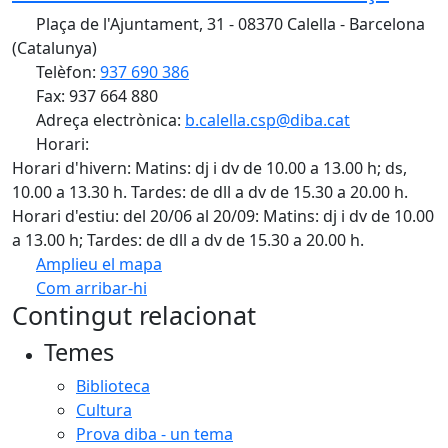
Plaça de l'Ajuntament, 31 - 08370 Calella - Barcelona
(Catalunya)
Telèfon:
937 690 386
Fax: 937 664 880
Adreça electrònica:
b.calella.csp@diba.cat
Horari:
Horari d'hivern: Matins: dj i dv de 10.00 a 13.00 h; ds,
10.00 a 13.30 h. Tardes: de dll a dv de 15.30 a 20.00 h.
Horari d'estiu: del 20/06 al 20/09: Matins: dj i dv de 10.00
a 13.00 h; Tardes: de dll a dv de 15.30 a 20.00 h.
Amplieu el mapa
Com arribar-hi
Leaflet
| ©
OpenStreetMap
contributors
Contingut relacionat
+
Temes
−
Biblioteca
Cultura
Prova diba - un tema