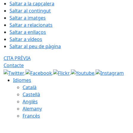
Saltar a la capçalera
Saltar al contingut
Saltar a imatges
Saltar a relacionats
Saltar a enllaços
Saltar a vídeos
Saltar al peu de pàgina
CITA PRÈVIA
Contacte
Idiomes
Català
Castellà
Anglès
Alemany
Francès
09.08.2026 | 06:34