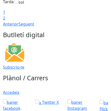
Tarda
T
1
2
Anterior
Següent
Butlletí digital
Subscriu-te
Plànol / Carrers
Accedeix
Twitter X
Flickr