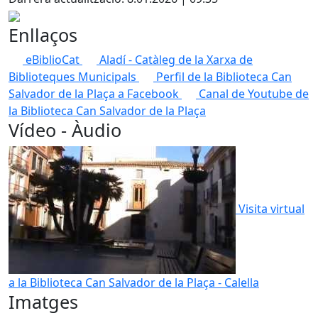
Enllaços
eBiblioCat
Aladí - Catàleg de la Xarxa de
Biblioteques Municipals
Perfil de la Biblioteca Can
Salvador de la Plaça a Facebook
Canal de Youtube de
la Biblioteca Can Salvador de la Plaça
Vídeo - Àudio
Visita virtual
a la Biblioteca Can Salvador de la Plaça - Calella
Imatges