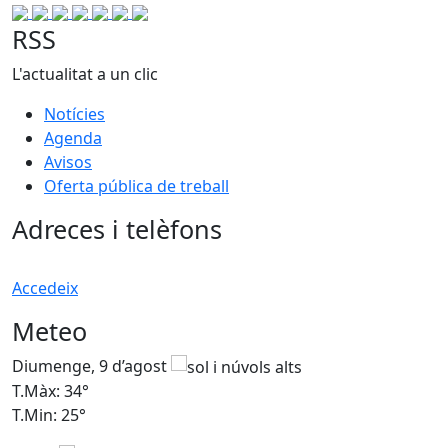
RSS
L'actualitat a un clic
Notícies
Agenda
Avisos
Oferta pública de treball
Adreces i telèfons
Accedeix
Meteo
Diumenge, 9 d’agost
D
T.Màx: 34°
T
T.Min: 25°
T