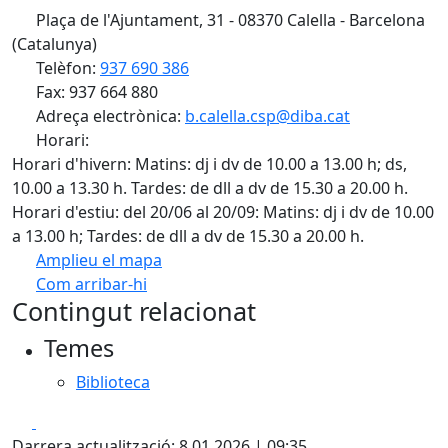
Plaça de l'Ajuntament, 31 - 08370 Calella - Barcelona
(Catalunya)
Telèfon:
937 690 386
Fax: 937 664 880
Adreça electrònica:
b.calella.csp@diba.cat
Horari:
Horari d'hivern: Matins: dj i dv de 10.00 a 13.00 h; ds,
10.00 a 13.30 h. Tardes: de dll a dv de 15.30 a 20.00 h.
Horari d'estiu: del 20/06 al 20/09: Matins: dj i dv de 10.00
a 13.00 h; Tardes: de dll a dv de 15.30 a 20.00 h.
Amplieu el mapa
Com arribar-hi
Leaflet
| ©
OpenStreetMap
contributors
Contingut relacionat
+
Temes
−
Biblioteca
Facebook
X
Darrera actualització: 8.01.2026 | 09:35