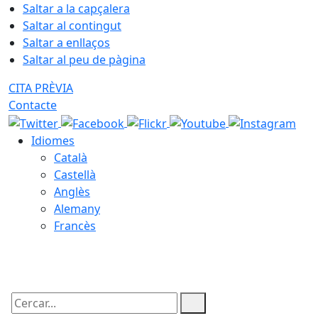
Saltar a la capçalera
Saltar al contingut
Saltar a enllaços
Saltar al peu de pàgina
CITA PRÈVIA
Contacte
Idiomes
Català
Castellà
Anglès
Alemany
Francès
09.08.2026 | 17:28
Cercar: