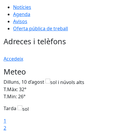
Notícies
Agenda
Avisos
Oferta pública de treball
Adreces i telèfons
Accedeix
Meteo
Dilluns, 10 d’agost
D
T.Màx: 32°
T
T.Min: 26°
T
Tarda
T
1
2