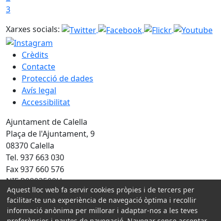
3
Xarxes socials:
Crèdits
Contacte
Protecció de dades
Avís legal
Accessibilitat
Ajuntament de Calella
Plaça de l'Ajuntament, 9
08370 Calella
Tel. 937 663 030
Fax 937 660 576
NIF P0803500H
Aquest lloc web fa servir cookies pròpies i de tercers per
Amb la col·laboració de:
facilitar-te una experiència de navegació òptima i recollir
informació anònima per millorar i adaptar-nos a les teves
preferències i pautes de navegació. Navegar sense acceptar