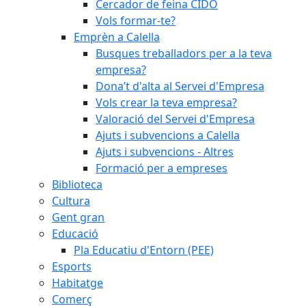
Cercador de feina CIDO
Vols formar-te?
Emprèn a Calella
Busques treballadors per a la teva
empresa?
Dona’t d'alta al Servei d'Empresa
Vols crear la teva empresa?
Valoració del Servei d'Empresa
Ajuts i subvencions a Calella
Ajuts i subvencions - Altres
Formació per a empreses
Biblioteca
Cultura
Gent gran
Educació
Pla Educatiu d'Entorn (PEE)
Esports
Habitatge
Comerç