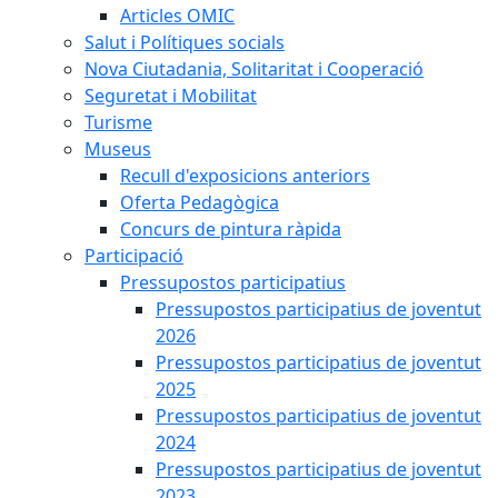
Articles OMIC
Salut i Polítiques socials
Nova Ciutadania, Solitaritat i Cooperació
Seguretat i Mobilitat
Turisme
Museus
Recull d'exposicions anteriors
Oferta Pedagògica
Concurs de pintura ràpida
Participació
Pressupostos participatius
Pressupostos participatius de joventut
2026
Pressupostos participatius de joventut
2025
Pressupostos participatius de joventut
2024
Pressupostos participatius de joventut
2023