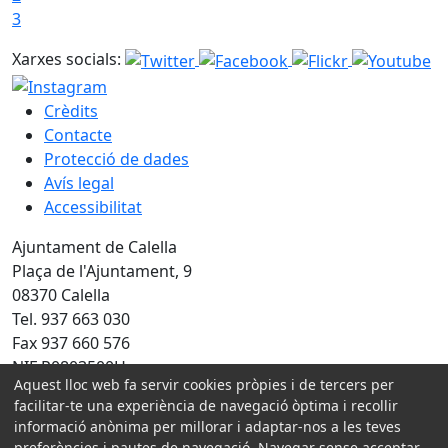
3
Xarxes socials:
Crèdits
Contacte
Protecció de dades
Avís legal
Accessibilitat
Ajuntament de Calella
Plaça de l'Ajuntament, 9
08370 Calella
Tel. 937 663 030
Fax 937 660 576
NIF P0803500H
Aquest lloc web fa servir cookies pròpies i de tercers per
Amb la col·laboració de:
facilitar-te una experiència de navegació òptima i recollir
informació anònima per millorar i adaptar-nos a les teves
preferències i pautes de navegació. Navegar sense acceptar