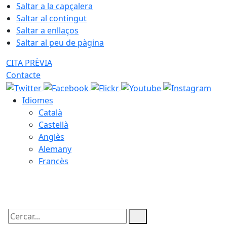
Saltar a la capçalera
Saltar al contingut
Saltar a enllaços
Saltar al peu de pàgina
CITA PRÈVIA
Contacte
Idiomes
Català
Castellà
Anglès
Alemany
Francès
10.08.2026 | 10:12
Cercar: