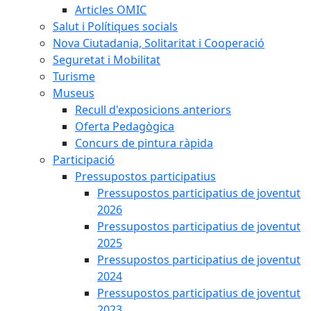
Articles OMIC
Salut i Polítiques socials
Nova Ciutadania, Solitaritat i Cooperació
Seguretat i Mobilitat
Turisme
Museus
Recull d'exposicions anteriors
Oferta Pedagògica
Concurs de pintura ràpida
Participació
Pressupostos participatius
Pressupostos participatius de joventut
2026
Pressupostos participatius de joventut
2025
Pressupostos participatius de joventut
2024
Pressupostos participatius de joventut
2023