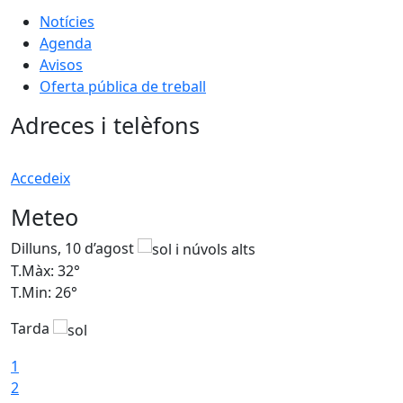
Notícies
Agenda
Avisos
Oferta pública de treball
Adreces i telèfons
Accedeix
Meteo
Dilluns, 10 d’agost
D
T.Màx: 32°
T
T.Min: 26°
T
Tarda
T
1
2