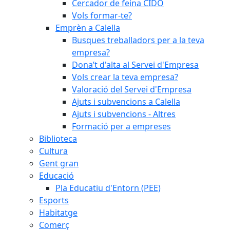
Cercador de feina CIDO
Vols formar-te?
Emprèn a Calella
Busques treballadors per a la teva
empresa?
Dona’t d'alta al Servei d'Empresa
Vols crear la teva empresa?
Valoració del Servei d'Empresa
Ajuts i subvencions a Calella
Ajuts i subvencions - Altres
Formació per a empreses
Biblioteca
Cultura
Gent gran
Educació
Pla Educatiu d'Entorn (PEE)
Esports
Habitatge
Comerç