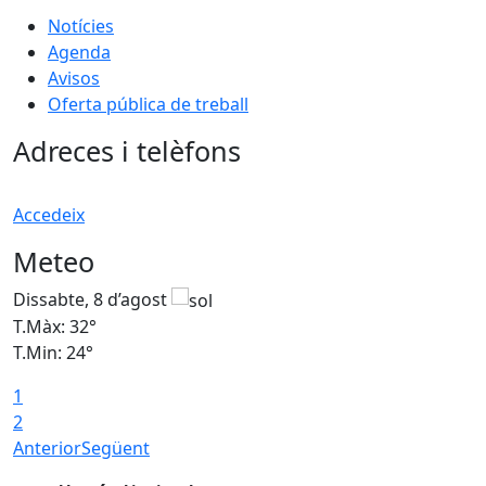
Notícies
Agenda
Avisos
Oferta pública de treball
Adreces i telèfons
Accedeix
Meteo
Dissabte, 8 d’agost
D
T.Màx: 32°
T
T.Min: 24°
T
1
2
Anterior
Següent