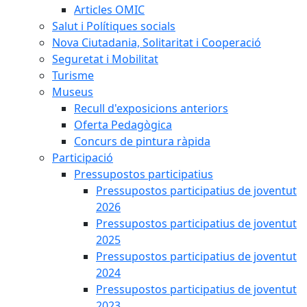
Articles OMIC
Salut i Polítiques socials
Nova Ciutadania, Solitaritat i Cooperació
Seguretat i Mobilitat
Turisme
Museus
Recull d'exposicions anteriors
Oferta Pedagògica
Concurs de pintura ràpida
Participació
Pressupostos participatius
Pressupostos participatius de joventut
2026
Pressupostos participatius de joventut
2025
Pressupostos participatius de joventut
2024
Pressupostos participatius de joventut
2023