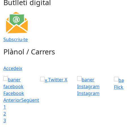
Butlletí digital
Subscriu-te
Plànol / Carrers
Accedeix
Twitter X
Flickr
Facebook
Instagram
Anterior
Següent
1
2
3