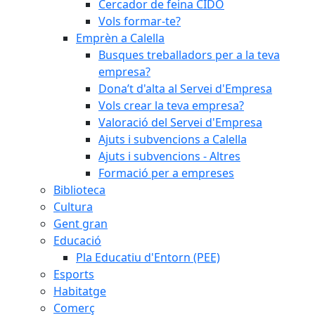
Cercador de feina CIDO
Vols formar-te?
Emprèn a Calella
Busques treballadors per a la teva
empresa?
Dona’t d'alta al Servei d'Empresa
Vols crear la teva empresa?
Valoració del Servei d'Empresa
Ajuts i subvencions a Calella
Ajuts i subvencions - Altres
Formació per a empreses
Biblioteca
Cultura
Gent gran
Educació
Pla Educatiu d'Entorn (PEE)
Esports
Habitatge
Comerç