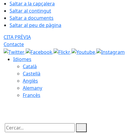
Saltar a la capçalera
Saltar al contingut
Saltar a documents
Saltar al peu de pàgina
CITA PRÈVIA
Contacte
Idiomes
Català
Castellà
Anglès
Alemany
Francès
07.08.2026 | 17:34
Cercar: