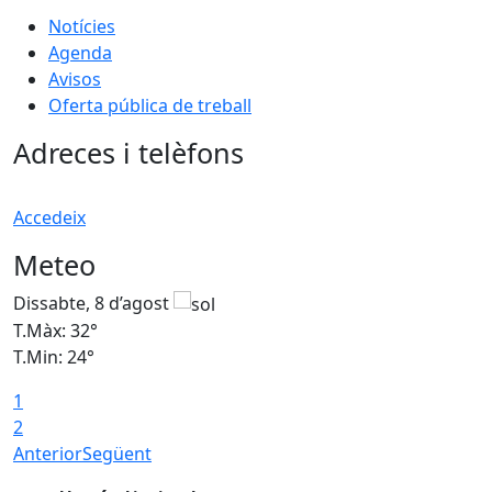
Notícies
Agenda
Avisos
Oferta pública de treball
Adreces i telèfons
Accedeix
Meteo
Dissabte, 8 d’agost
D
T.Màx: 32°
T
T.Min: 24°
T
1
2
Anterior
Següent