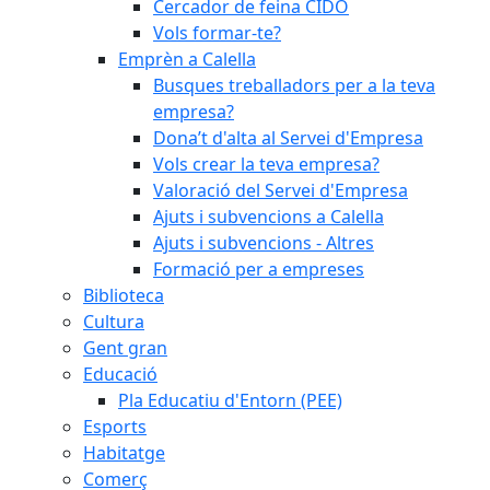
Cercador de feina CIDO
Vols formar-te?
Emprèn a Calella
Busques treballadors per a la teva
empresa?
Dona’t d'alta al Servei d'Empresa
Vols crear la teva empresa?
Valoració del Servei d'Empresa
Ajuts i subvencions a Calella
Ajuts i subvencions - Altres
Formació per a empreses
Biblioteca
Cultura
Gent gran
Educació
Pla Educatiu d'Entorn (PEE)
Esports
Habitatge
Comerç