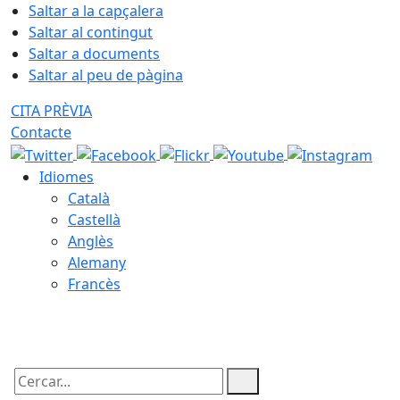
Saltar a la capçalera
Saltar al contingut
Saltar a documents
Saltar al peu de pàgina
CITA PRÈVIA
Contacte
Idiomes
Català
Castellà
Anglès
Alemany
Francès
08.08.2026 | 12:13
Cercar: