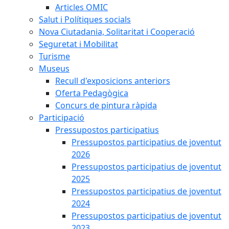
Articles OMIC
Salut i Polítiques socials
Nova Ciutadania, Solitaritat i Cooperació
Seguretat i Mobilitat
Turisme
Museus
Recull d'exposicions anteriors
Oferta Pedagògica
Concurs de pintura ràpida
Participació
Pressupostos participatius
Pressupostos participatius de joventut
2026
Pressupostos participatius de joventut
2025
Pressupostos participatius de joventut
2024
Pressupostos participatius de joventut
2023