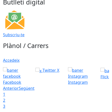
Butlletí digital
Subscriu-te
Plànol / Carrers
Accedeix
Twitter X
Flickr
Facebook
Instagram
Anterior
Següent
1
2
3