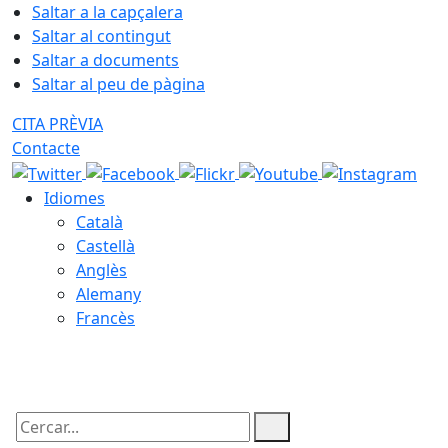
Saltar a la capçalera
Saltar al contingut
Saltar a documents
Saltar al peu de pàgina
CITA PRÈVIA
Contacte
Idiomes
Català
Castellà
Anglès
Alemany
Francès
09.08.2026 | 13:58
Cercar: