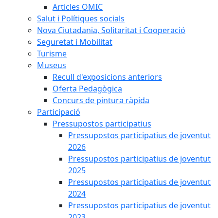
Articles OMIC
Salut i Polítiques socials
Nova Ciutadania, Solitaritat i Cooperació
Seguretat i Mobilitat
Turisme
Museus
Recull d'exposicions anteriors
Oferta Pedagògica
Concurs de pintura ràpida
Participació
Pressupostos participatius
Pressupostos participatius de joventut
2026
Pressupostos participatius de joventut
2025
Pressupostos participatius de joventut
2024
Pressupostos participatius de joventut
2023