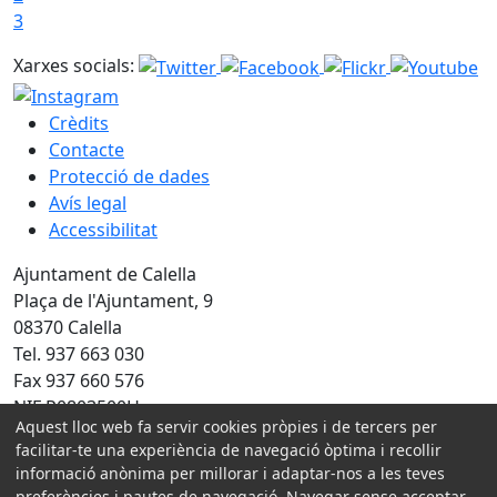
3
Xarxes socials:
Crèdits
Contacte
Protecció de dades
Avís legal
Accessibilitat
Ajuntament de Calella
Plaça de l'Ajuntament, 9
08370 Calella
Tel. 937 663 030
Fax 937 660 576
NIF P0803500H
Aquest lloc web fa servir cookies pròpies i de tercers per
Amb la col·laboració de:
facilitar-te una experiència de navegació òptima i recollir
informació anònima per millorar i adaptar-nos a les teves
preferències i pautes de navegació. Navegar sense acceptar