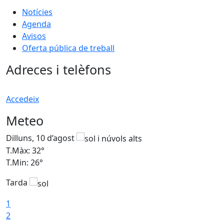
Notícies
Agenda
Avisos
Oferta pública de treball
Adreces i telèfons
Accedeix
Meteo
Dilluns, 10 d’agost
D
T.Màx: 32°
T
T.Min: 26°
T
Tarda
T
1
2