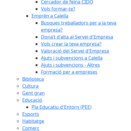
Cercador de feina CIDO
Vols formar-te?
Emprèn a Calella
Busques treballadors per a la teva
empresa?
Dona’t d'alta al Servei d'Empresa
Vols crear la teva empresa?
Valoració del Servei d'Empresa
Ajuts i subvencions a Calella
Ajuts i subvencions - Altres
Formació per a empreses
Biblioteca
Cultura
Gent gran
Educació
Pla Educatiu d'Entorn (PEE)
Esports
Habitatge
Comerç