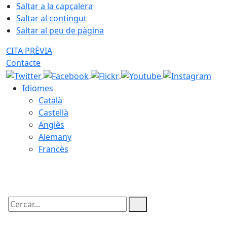
Saltar a la capçalera
Saltar al contingut
Saltar al peu de pàgina
CITA PRÈVIA
Contacte
Idiomes
Català
Castellà
Anglès
Alemany
Francès
07.08.2026 | 07:32
Cercar: