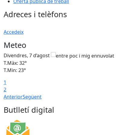
Oferta pública de treball
Adreces i telèfons
Accedeix
Meteo
Divendres, 7 d’agost
D
T.Màx: 32°
T
T.Min: 23°
T
1
2
Anterior
Següent
Butlletí digital