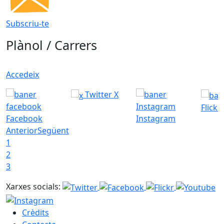
Subscriu-te
Plànol / Carrers
Accedeix
Twitter X
Flickr
Facebook
Instagram
Anterior
Següent
1
2
3
Xarxes socials:
Crèdits