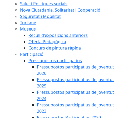
Salut i Polítiques socials
Nova Ciutadania, Solitaritat i Cooperació
Seguretat i Mobilitat
Turisme
Museus
Recull d'exposicions anteriors
Oferta Pedagògica
Concurs de pintura ràpida
Participació
Pressupostos participatius
Pressupostos participatius de joventut
2026
Pressupostos participatius de joventut
2025
Pressupostos participatius de joventut
2024
Pressupostos participatius de joventut
2023
Pressupostos Participatius 2020