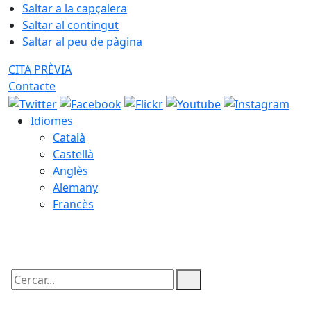
Saltar a la capçalera
Saltar al contingut
Saltar al peu de pàgina
CITA PRÈVIA
Contacte
Idiomes
Català
Castellà
Anglès
Alemany
Francès
07.08.2026 | 21:19
Cercar: