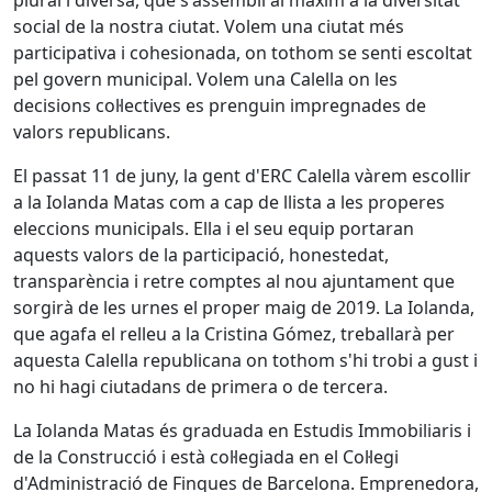
social de la nostra ciutat. Volem una ciutat més
participativa i cohesionada, on tothom se senti escoltat
pel govern municipal. Volem una Calella on les
decisions col·lectives es prenguin impregnades de
valors republicans.
El passat 11 de juny, la gent d'ERC Calella vàrem escollir
a la Iolanda Matas com a cap de llista a les properes
eleccions municipals. Ella i el seu equip portaran
aquests valors de la participació, honestedat,
transparència i retre comptes al nou ajuntament que
sorgirà de les urnes el proper maig de 2019. La Iolanda,
que agafa el relleu a la Cristina Gómez, treballarà per
aquesta Calella republicana on tothom s'hi trobi a gust i
no hi hagi ciutadans de primera o de tercera.
La Iolanda Matas és graduada en Estudis Immobiliaris i
de la Construcció i està col·legiada en el Col·legi
d'Administració de Finques de Barcelona. Emprenedora,