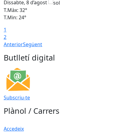
Dissabte, 8 d’agost
D
T.Màx: 32°
T
T.Min: 24°
T
1
2
Anterior
Següent
Butlletí digital
Subscriu-te
Plànol / Carrers
Accedeix