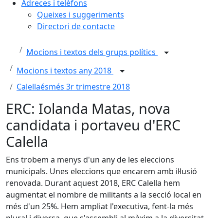
Adreces i telèfons
Queixes i suggeriments
Directori de contacte
Mocions i textos dels grups polítics
Mocions i textos any 2018
Calellaésmés 3r trimestre 2018
ERC: Iolanda Matas, nova
candidata i portaveu d'ERC
Calella
Ens trobem a menys d'un any de les eleccions
municipals. Unes eleccions que encarem amb il·lusió
renovada. Durant aquest 2018, ERC Calella hem
augmentat el nombre de militants a la secció local en
més d'un 25%. Hem ampliat l'executiva, fent-la més
plural i diversa, que s'assembli al màxim a la diversitat