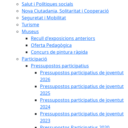
Salut i Polítiques socials
Nova Ciutadania, Solitaritat i Cooperació
Seguretat i Mobilitat
Turisme
Museus
Recull d'exposicions anteriors
Oferta Pedagògica
Concurs de pintura ràpida
Participació
Pressupostos participatius
Pressupostos participatius de joventut
2026
Pressupostos participatius de joventut
2025
Pressupostos participatius de joventut
2024
Pressupostos participatius de joventut
2023
Pressupostos Participatius 2020