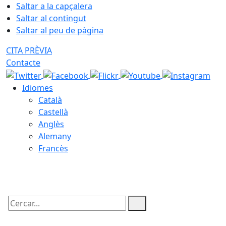
Saltar a la capçalera
Saltar al contingut
Saltar al peu de pàgina
CITA PRÈVIA
Contacte
Idiomes
Català
Castellà
Anglès
Alemany
Francès
06.08.2026 | 00:28
Cercar: