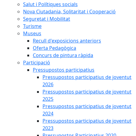
Salut i Polítiques socials
Nova Ciutadania, Solitaritat i Cooperació
Seguretat i Mobilitat
Turisme
Museus
Recull d'exposicions anteriors
Oferta Pedagògica
Concurs de pintura ràpida
Participació
Pressupostos participatius
Pressupostos participatius de joventut
2026
Pressupostos participatius de joventut
2025
Pressupostos participatius de joventut
2024
Pressupostos participatius de joventut
2023
Pressupostos Participatius 2020