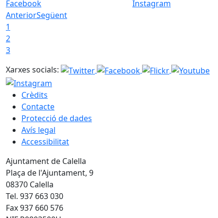
Facebook
Instagram
Anterior
Següent
1
2
3
Xarxes socials:
Crèdits
Contacte
Protecció de dades
Avís legal
Accessibilitat
Ajuntament de Calella
Plaça de l'Ajuntament, 9
08370 Calella
Tel. 937 663 030
Fax 937 660 576