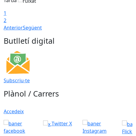
Tarda
1
2
Anterior
Següent
Butlletí digital
Subscriu-te
Plànol / Carrers
Accedeix
Twitter X
Flickr