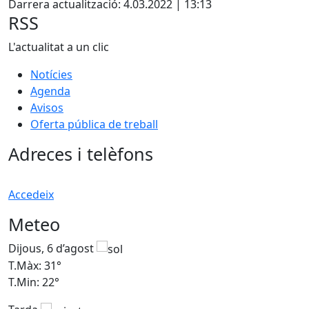
Darrera actualització: 4.03.2022 | 13:13
RSS
L'actualitat a un clic
Notícies
Agenda
Avisos
Oferta pública de treball
Adreces i telèfons
Accedeix
Meteo
Dijous, 6 d’agost
D
T.Màx: 31°
T
T.Min: 22°
T