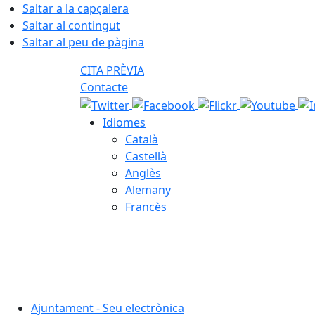
Saltar a la capçalera
Saltar al contingut
Saltar al peu de pàgina
CITA PRÈVIA
Contacte
Idiomes
Català
Castellà
Anglès
Alemany
Francès
06.08.2026 | 20:17
Ajuntament - Seu electrònica