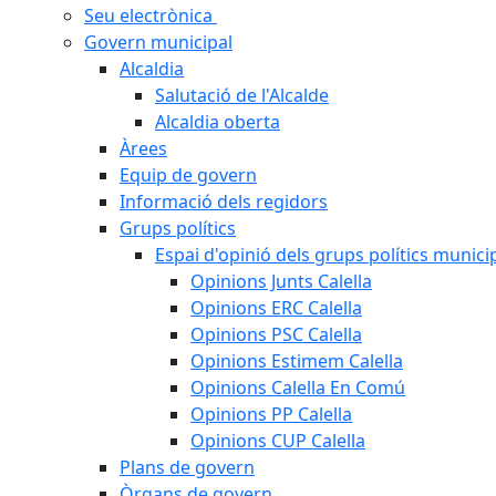
Seu electrònica
Govern municipal
Alcaldia
Salutació de l'Alcalde
Alcaldia oberta
Àrees
Equip de govern
Informació dels regidors
Grups polítics
Espai d'opinió dels grups polítics munici
Opinions Junts Calella
Opinions ERC Calella
Opinions PSC Calella
Opinions Estimem Calella
Opinions Calella En Comú
Opinions PP Calella
Opinions CUP Calella
Plans de govern
Òrgans de govern