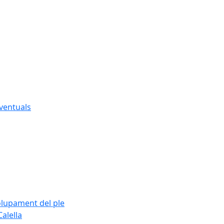
eventuals
olupament del ple
alella