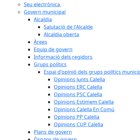
Seu electrònica
Govern municipal
Alcaldia
Salutació de l'Alcalde
Alcaldia oberta
Àrees
Equip de govern
Informació dels regidors
Grups polítics
Espai d'opinió dels grups polítics munici
Opinions Junts Calella
Opinions ERC Calella
Opinions PSC Calella
Opinions Estimem Calella
Opinions Calella En Comú
Opinions PP Calella
Opinions CUP Calella
Plans de govern
Òrgans de govern