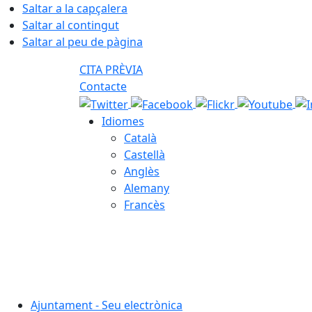
Saltar a la capçalera
Saltar al contingut
Saltar al peu de pàgina
CITA PRÈVIA
Contacte
Idiomes
Català
Castellà
Anglès
Alemany
Francès
06.08.2026 | 13:32
Ajuntament - Seu electrònica