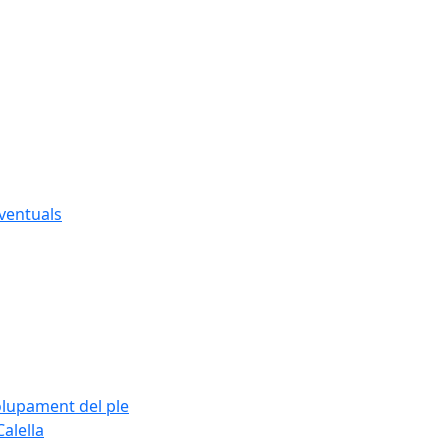
eventuals
olupament del ple
alella