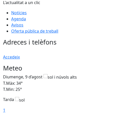
L'actualitat a un clic
Notícies
Agenda
Avisos
Oferta pública de treball
Adreces i telèfons
Accedeix
Meteo
Diumenge, 9 d’agost
D
T.Màx: 34°
T
T.Min: 25°
T
Tarda
T
1