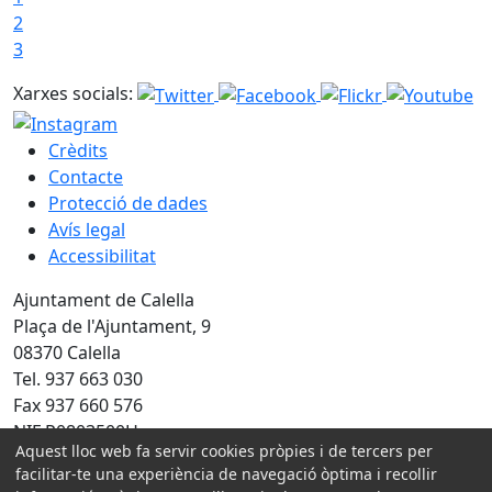
2
3
Xarxes socials:
Crèdits
Contacte
Protecció de dades
Avís legal
Accessibilitat
Ajuntament de Calella
Plaça de l'Ajuntament, 9
08370 Calella
Tel. 937 663 030
Fax 937 660 576
NIF P0803500H
Aquest lloc web fa servir cookies pròpies i de tercers per
Amb la col·laboració de:
facilitar-te una experiència de navegació òptima i recollir