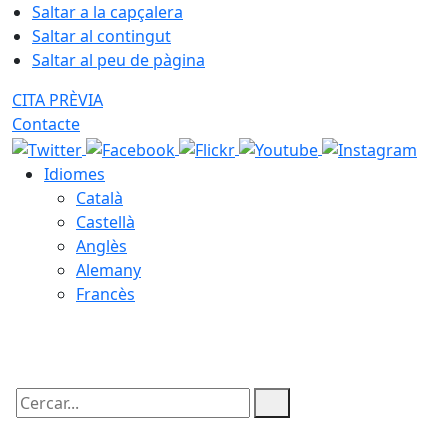
Saltar a la capçalera
Saltar al contingut
Saltar al peu de pàgina
CITA PRÈVIA
Contacte
Idiomes
Català
Castellà
Anglès
Alemany
Francès
08.08.2026 | 22:09
Cercar: