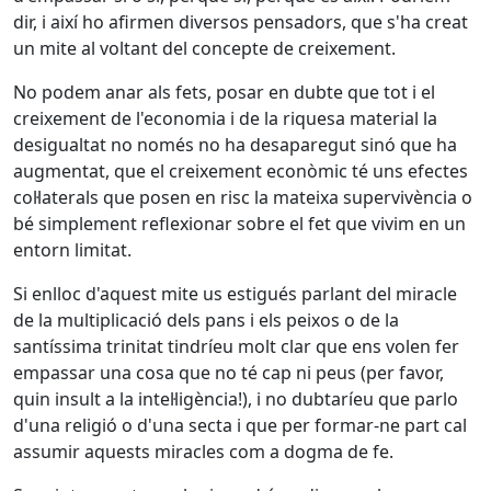
dir, i així ho afirmen diversos pensadors, que s'ha creat
un mite al voltant del concepte de creixement.
No podem anar als fets, posar en dubte que tot i el
creixement de l'economia i de la riquesa material la
desigualtat no només no ha desaparegut sinó que ha
augmentat, que el creixement econòmic té uns efectes
col·laterals que posen en risc la mateixa supervivència o
bé simplement reflexionar sobre el fet que vivim en un
entorn limitat.
Si enlloc d'aquest mite us estigués parlant del miracle
de la multiplicació dels pans i els peixos o de la
santíssima trinitat tindríeu molt clar que ens volen fer
empassar una cosa que no té cap ni peus (per favor,
quin insult a la intel·ligència!), i no dubtaríeu que parlo
d'una religió o d'una secta i que per formar-ne part cal
assumir aquests miracles com a dogma de fe.