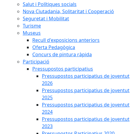
Salut i Polítiques socials
Nova Ciutadania, Solitaritat i Cooperació
Seguretat i Mobilitat
Turisme
Museus
Recull d'exposicions anteriors
Oferta Pedagògica
Concurs de pintura ràpida
Participació
Pressupostos participatius
Pressupostos participatius de joventut
2026
Pressupostos participatius de joventut
2025
Pressupostos participatius de joventut
2024
Pressupostos participatius de joventut
2023
Pressupostos Participatius 2020