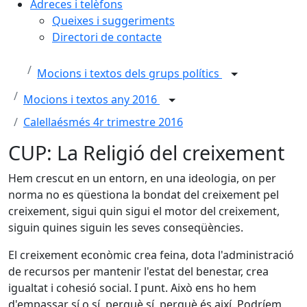
Adreces i telèfons
Queixes i suggeriments
Directori de contacte
Mocions i textos dels grups polítics
Mocions i textos any 2016
Calellaésmés 4r trimestre 2016
CUP: La Religió del creixement
Hem crescut en un entorn, en una ideologia, on per
norma no es qüestiona la bondat del creixement pel
creixement, sigui quin sigui el motor del creixement,
siguin quines siguin les seves conseqüències.
El creixement econòmic crea feina, dota l'administració
de recursos per mantenir l'estat del benestar, crea
igualtat i cohesió social. I punt. Això ens ho hem
d'empassar sí o sí, perquè sí, perquè és així. Podríem