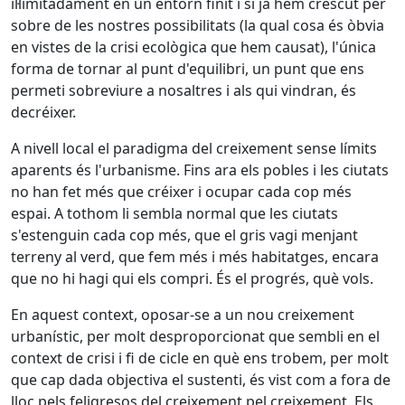
il·limitadament en un entorn finit i si ja hem crescut per
sobre de les nostres possibilitats (la qual cosa és òbvia
en vistes de la crisi ecològica que hem causat), l'única
forma de tornar al punt d'equilibri, un punt que ens
permeti sobreviure a nosaltres i als qui vindran, és
decréixer.
A nivell local el paradigma del creixement sense límits
aparents és l'urbanisme. Fins ara els pobles i les ciutats
no han fet més que créixer i ocupar cada cop més
espai. A tothom li sembla normal que les ciutats
s'estenguin cada cop més, que el gris vagi menjant
terreny al verd, que fem més i més habitatges, encara
que no hi hagi qui els compri. És el progrés, què vols.
En aquest context, oposar-se a un nou creixement
urbanístic, per molt desproporcionat que sembli en el
context de crisi i fi de cicle en què ens trobem, per molt
que cap dada objectiva el sustenti, és vist com a fora de
lloc pels feligresos del creixement pel creixement. Els