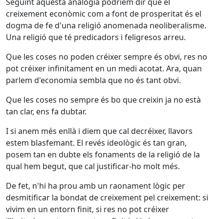
Seguint aquesta analogia podríem dir que el
creixement econòmic com a font de prosperitat és el
dogma de fe d'una religió anomenada neoliberalisme.
Una religió que té predicadors i feligresos arreu.
Que les coses no poden créixer sempre és obvi, res no
pot créixer infinitament en un medi acotat. Ara, quan
parlem d'economia sembla que no és tant obvi.
Que les coses no sempre és bo que creixin ja no està
tan clar, ens fa dubtar.
I si anem més enllà i diem que cal decréixer, llavors
estem blasfemant. El revés ideològic és tan gran,
posem tan en dubte els fonaments de la religió de la
qual hem begut, que cal justificar-ho molt més.
De fet, n'hi ha prou amb un raonament lògic per
desmitificar la bondat de creixement pel creixement: si
vivim en un entorn finit, si res no pot créixer