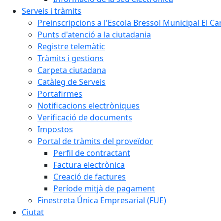
Serveis i tràmits
Preinscripcions a l'Escola Bressol Municipal El Ca
Punts d'atenció a la ciutadania
Registre telemàtic
Tràmits i gestions
Carpeta ciutadana
Catàleg de Serveis
Portafirmes
Notificacions electròniques
Verificació de documents
Impostos
Portal de tràmits del proveïdor
Perfil de contractant
Factura electrònica
Creació de factures
Període mitjà de pagament
Finestreta Única Empresarial (FUE)
Ciutat