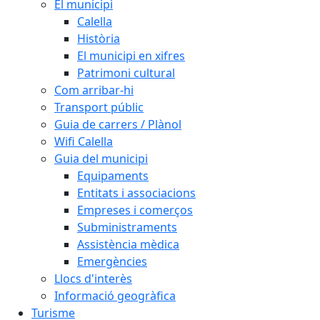
El municipi
Calella
Història
El municipi en xifres
Patrimoni cultural
Com arribar-hi
Transport públic
Guia de carrers / Plànol
Wifi Calella
Guia del municipi
Equipaments
Entitats i associacions
Empreses i comerços
Subministraments
Assistència mèdica
Emergències
Llocs d'interès
Informació geogràfica
Turisme