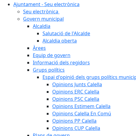
Ajuntament - Seu electrònica
Seu electrònica
Govern municipal
Alcaldia
Salutació de l'Alcalde
Alcaldia oberta
Àrees
Equip de govern
Informació dels regidors
Grups polítics
Espai d'opinió dels grups polítics munici
Opinions Junts Calella
Opinions ERC Calella
Opinions PSC Calella
Opinions Estimem Calella
Opinions Calella En Comú
Opinions PP Calella
Opinions CUP Calella
Plans de govern