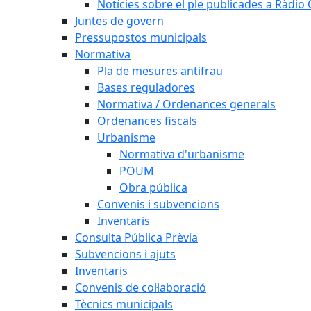
Notícies sobre el ple publicades a Ràdio C
Juntes de govern
Pressupostos municipals
Normativa
Pla de mesures antifrau
Bases reguladores
Normativa / Ordenances generals
Ordenances fiscals
Urbanisme
Normativa d'urbanisme
POUM
Obra pública
Convenis i subvencions
Inventaris
Consulta Pública Prèvia
Subvencions i ajuts
Inventaris
Convenis de col·laboració
Tècnics municipals