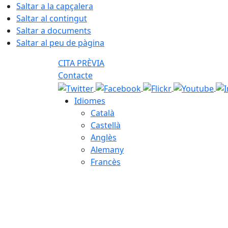
Saltar a la capçalera
Saltar al contingut
Saltar a documents
Saltar al peu de pàgina
CITA PRÈVIA
Contacte
Idiomes
Català
Castellà
Anglès
Alemany
Francès
06.08.2026 | 05:50