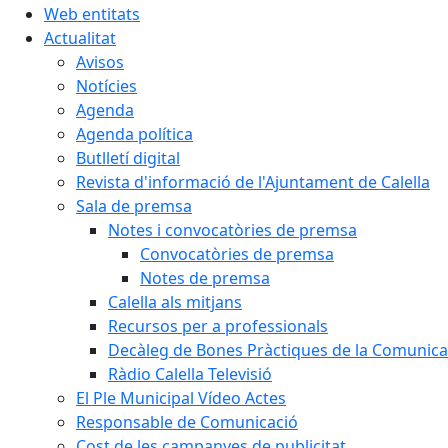
Web entitats
Actualitat
Avisos
Notícies
Agenda
Agenda política
Butlletí digital
Revista d'informació de l'Ajuntament de Calella
Sala de premsa
Notes i convocatòries de premsa
Convocatòries de premsa
Notes de premsa
Calella als mitjans
Recursos per a professionals
Decàleg de Bones Pràctiques de la Comunicac
Ràdio Calella Televisió
El Ple Municipal Vídeo Actes
Responsable de Comunicació
Cost de les campanyes de publicitat