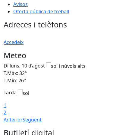
Avisos
Oferta pública de treball
Adreces i telèfons
Accedeix
Meteo
Dilluns, 10 d’agost
D
T.Màx: 32°
T
T.Min: 26°
T
Tarda
T
1
2
Anterior
Següent
Butlletí digital