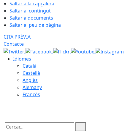
Saltar a la capçalera
Saltar al contingut
Saltar a documents
Saltar al peu de pàgina
CITA PRÈVIA
Contacte
Idiomes
Català
Castellà
Anglès
Alemany
Francès
10.08.2026 | 06:10
Cercar: