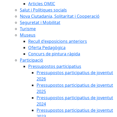
Articles OMIC
Salut i Polítiques socials
Nova Ciutadania, Solitaritat i Cooperació
Seguretat i Mobilitat
Turisme
Museus
Recull d'exposicions anteriors
Oferta Pedagògica
Concurs de pintura ràpida
Participació
Pressupostos participatius
Pressupostos participatius de joventut
2026
Pressupostos participatius de joventut
2025
Pressupostos participatius de joventut
2024
Pressupostos participatius de joventut
2023