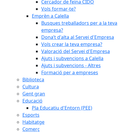
Cercador de feina CIDO
Vols formar-te?
Emprèn a Calella
Busques treballadors per a la teva
empresa?
Dona’t d'alta al Servei d'Empresa
Vols crear la teva empresa?
Valoració del Servei d'Empresa
Ajuts i subvencions a Calella
Ajuts i subvencions - Altres
Formació per a empreses
Biblioteca
Cultura
Gent gran
Educació
Pla Educatiu d'Entorn (PEE)
Esports
Habitatge
Comerç