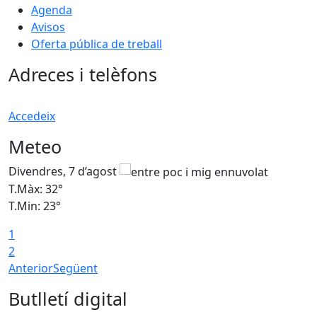
Agenda
Avisos
Oferta pública de treball
Adreces i telèfons
Accedeix
Meteo
Divendres, 7 d’agost
D
T.Màx: 32°
T
T.Min: 23°
T
1
2
Anterior
Següent
Butlletí digital