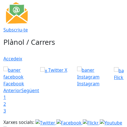
Subscriu-te
Plànol / Carrers
Accedeix
Twitter X
Flickr
Facebook
Instagram
Anterior
Següent
1
2
3
Xarxes socials: