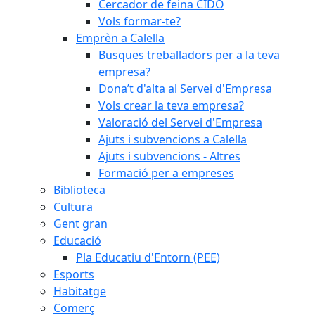
Cercador de feina CIDO
Vols formar-te?
Emprèn a Calella
Busques treballadors per a la teva
empresa?
Dona’t d'alta al Servei d'Empresa
Vols crear la teva empresa?
Valoració del Servei d'Empresa
Ajuts i subvencions a Calella
Ajuts i subvencions - Altres
Formació per a empreses
Biblioteca
Cultura
Gent gran
Educació
Pla Educatiu d'Entorn (PEE)
Esports
Habitatge
Comerç