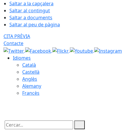
Saltar a la capçalera
Saltar al contingut
Saltar a documents
Saltar al peu de pàgina
CITA PRÈVIA
Contacte
Idiomes
Català
Castellà
Anglès
Alemany
Francès
06.08.2026 | 22:18
Cercar: