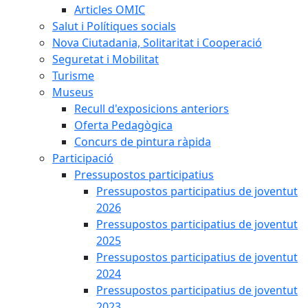
Articles OMIC
Salut i Polítiques socials
Nova Ciutadania, Solitaritat i Cooperació
Seguretat i Mobilitat
Turisme
Museus
Recull d'exposicions anteriors
Oferta Pedagògica
Concurs de pintura ràpida
Participació
Pressupostos participatius
Pressupostos participatius de joventut
2026
Pressupostos participatius de joventut
2025
Pressupostos participatius de joventut
2024
Pressupostos participatius de joventut
2023