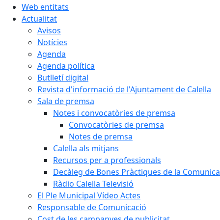
Web entitats
Actualitat
Avisos
Notícies
Agenda
Agenda política
Butlletí digital
Revista d'informació de l'Ajuntament de Calella
Sala de premsa
Notes i convocatòries de premsa
Convocatòries de premsa
Notes de premsa
Calella als mitjans
Recursos per a professionals
Decàleg de Bones Pràctiques de la Comunicac
Ràdio Calella Televisió
El Ple Municipal Vídeo Actes
Responsable de Comunicació
Cost de les campanyes de publicitat