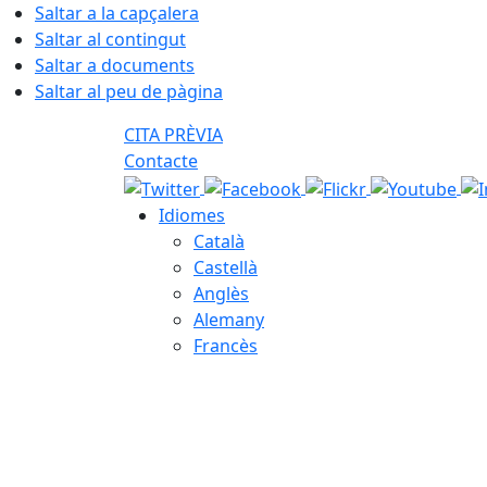
Saltar a la capçalera
Saltar al contingut
Saltar a documents
Saltar al peu de pàgina
CITA PRÈVIA
Contacte
Idiomes
Català
Castellà
Anglès
Alemany
Francès
08.08.2026 | 05:52