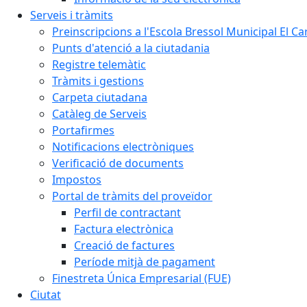
Serveis i tràmits
Preinscripcions a l'Escola Bressol Municipal El Ca
Punts d'atenció a la ciutadania
Registre telemàtic
Tràmits i gestions
Carpeta ciutadana
Catàleg de Serveis
Portafirmes
Notificacions electròniques
Verificació de documents
Impostos
Portal de tràmits del proveïdor
Perfil de contractant
Factura electrònica
Creació de factures
Període mitjà de pagament
Finestreta Única Empresarial (FUE)
Ciutat