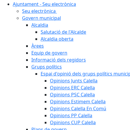
Ajuntament - Seu electrònica
Seu electrònica
Govern municipal
Alcaldia
Salutació de l'Alcalde
Alcaldia oberta
Àrees
Equip de govern
Informació dels regidors
Grups polítics
Espai d'opinió dels grups polítics munici
Opinions Junts Calella
Opinions ERC Calella
Opinions PSC Calella
Opinions Estimem Calella
Opinions Calella En Comú
Opinions PP Calella
Opinions CUP Calella
Plans de govern