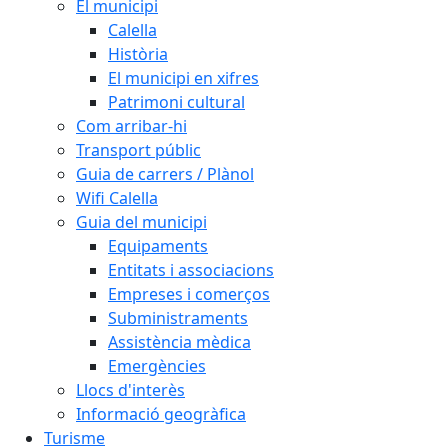
El municipi
Calella
Història
El municipi en xifres
Patrimoni cultural
Com arribar-hi
Transport públic
Guia de carrers / Plànol
Wifi Calella
Guia del municipi
Equipaments
Entitats i associacions
Empreses i comerços
Subministraments
Assistència mèdica
Emergències
Llocs d'interès
Informació geogràfica
Turisme