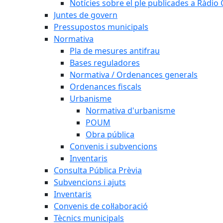
Notícies sobre el ple publicades a Ràdio C
Juntes de govern
Pressupostos municipals
Normativa
Pla de mesures antifrau
Bases reguladores
Normativa / Ordenances generals
Ordenances fiscals
Urbanisme
Normativa d'urbanisme
POUM
Obra pública
Convenis i subvencions
Inventaris
Consulta Pública Prèvia
Subvencions i ajuts
Inventaris
Convenis de col·laboració
Tècnics municipals