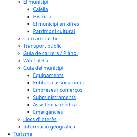
El municipi
Calella
Història
El municipi en xifres
Patrimoni cultural
Com arribar-hi
Transport públic
Guia de carrers / Plànol
Wifi Calella
Guia del municipi
Equipaments
Entitats i associacions
Empreses i comerços
Subministraments
Assistència mèdica
Emergències
Llocs d'interès
Informació geogràfica
Turisme