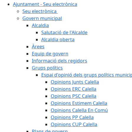
Ajuntament - Seu electrònica
Seu electrònica
Govern municipal
Alcaldia
Salutació de l'Alcalde
Alcaldia oberta
Àrees
Equip de govern
Informació dels regidors
Grups polítics
Espai d'opinió dels grups polítics munici
Opinions Junts Calella
Opinions ERC Calella
Opinions PSC Calella
Opinions Estimem Calella
Opinions Calella En Comú
Opinions PP Calella
Opinions CUP Calella
Plans de govern