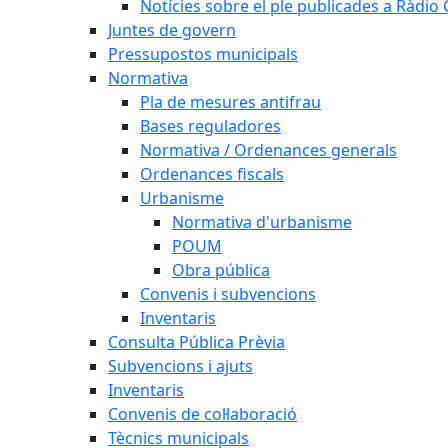
Notícies sobre el ple publicades a Ràdio C
Juntes de govern
Pressupostos municipals
Normativa
Pla de mesures antifrau
Bases reguladores
Normativa / Ordenances generals
Ordenances fiscals
Urbanisme
Normativa d'urbanisme
POUM
Obra pública
Convenis i subvencions
Inventaris
Consulta Pública Prèvia
Subvencions i ajuts
Inventaris
Convenis de col·laboració
Tècnics municipals