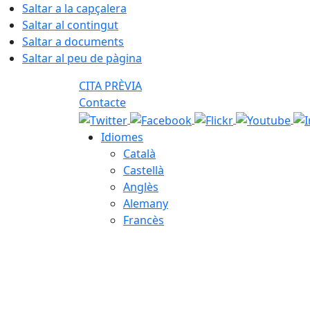
Saltar a la capçalera
Saltar al contingut
Saltar a documents
Saltar al peu de pàgina
CITA PRÈVIA
Contacte
Idiomes
Català
Castellà
Anglès
Alemany
Francès
08.08.2026 | 08:15