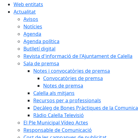
Web entitats
Actualitat
Avisos
Notícies
Agenda
Agenda política
Butlletí digital
Revista d'informació de l'Ajuntament de Calella
Sala de premsa
Notes i convocatòries de premsa
Convocatòries de premsa
Notes de premsa
Calella als mitjans
Recursos per a professionals
Decàleg de Bones Pràctiques de la Comunicac
Ràdio Calella Televisió
El Ple Municipal Vídeo Actes
Responsable de Comunicació
Cost de les campanyes de publicitat