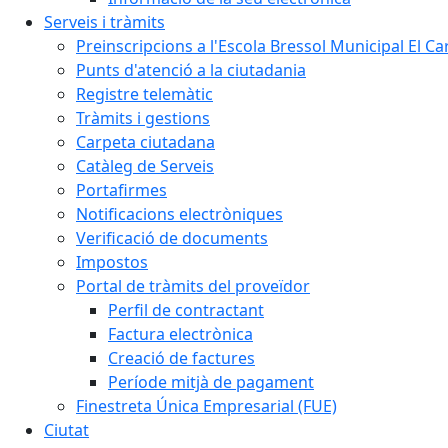
Serveis i tràmits
Preinscripcions a l'Escola Bressol Municipal El Ca
Punts d'atenció a la ciutadania
Registre telemàtic
Tràmits i gestions
Carpeta ciutadana
Catàleg de Serveis
Portafirmes
Notificacions electròniques
Verificació de documents
Impostos
Portal de tràmits del proveïdor
Perfil de contractant
Factura electrònica
Creació de factures
Període mitjà de pagament
Finestreta Única Empresarial (FUE)
Ciutat