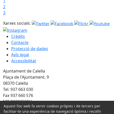
1
2
3
Xarxes socials:
Crèdits
Contacte
Protecció de dades
Avís legal
Accessibilitat
Ajuntament de Calella
Plaça de l'Ajuntament, 9
08370 Calella
Tel. 937 663 030
Fax 937 660 576
NIF P0803500H
Aquest lloc web fa servir cookies pròpies i de tercers per
facilitar-te una experiència de navegació òptima i recollir
Amb la col·laboració de: