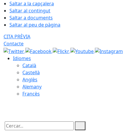
Saltar a la capçalera
Saltar al contingut
Saltar a documents
Saltar al peu de pàgina
CITA PRÈVIA
Contacte
Idiomes
Català
Castellà
Anglès
Alemany
Francès
08.08.2026 | 07:08
Cercar: