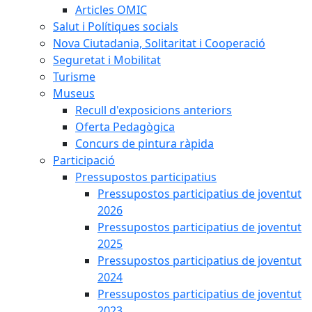
Articles OMIC
Salut i Polítiques socials
Nova Ciutadania, Solitaritat i Cooperació
Seguretat i Mobilitat
Turisme
Museus
Recull d'exposicions anteriors
Oferta Pedagògica
Concurs de pintura ràpida
Participació
Pressupostos participatius
Pressupostos participatius de joventut
2026
Pressupostos participatius de joventut
2025
Pressupostos participatius de joventut
2024
Pressupostos participatius de joventut
2023