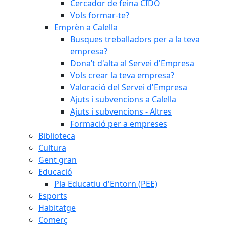
Cercador de feina CIDO
Vols formar-te?
Emprèn a Calella
Busques treballadors per a la teva
empresa?
Dona’t d'alta al Servei d'Empresa
Vols crear la teva empresa?
Valoració del Servei d'Empresa
Ajuts i subvencions a Calella
Ajuts i subvencions - Altres
Formació per a empreses
Biblioteca
Cultura
Gent gran
Educació
Pla Educatiu d'Entorn (PEE)
Esports
Habitatge
Comerç