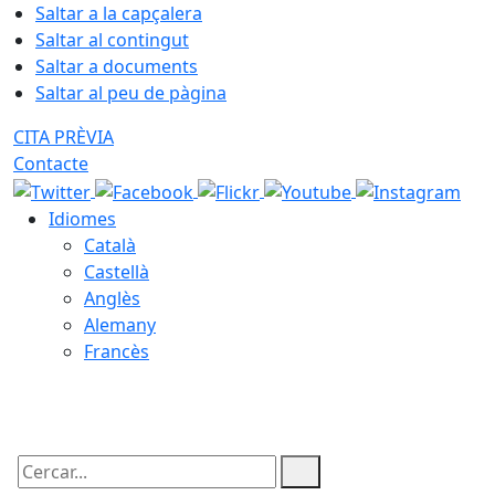
Saltar a la capçalera
Saltar al contingut
Saltar a documents
Saltar al peu de pàgina
CITA PRÈVIA
Contacte
Idiomes
Català
Castellà
Anglès
Alemany
Francès
10.08.2026 | 12:45
Cercar: