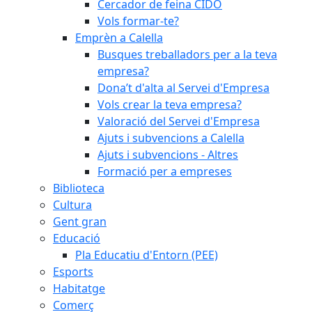
Cercador de feina CIDO
Vols formar-te?
Emprèn a Calella
Busques treballadors per a la teva
empresa?
Dona’t d'alta al Servei d'Empresa
Vols crear la teva empresa?
Valoració del Servei d'Empresa
Ajuts i subvencions a Calella
Ajuts i subvencions - Altres
Formació per a empreses
Biblioteca
Cultura
Gent gran
Educació
Pla Educatiu d'Entorn (PEE)
Esports
Habitatge
Comerç