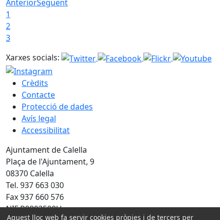
Anterior
Següent
1
2
3
Xarxes socials:
Crèdits
Contacte
Protecció de dades
Avís legal
Accessibilitat
Ajuntament de Calella
Plaça de l'Ajuntament, 9
08370 Calella
Tel. 937 663 030
Fax 937 660 576
NIF P0803500H
Aquest lloc web fa servir cookies pròpies i de tercers per