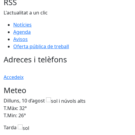
RSS
L'actualitat a un clic
Notícies
Agenda
Avisos
Oferta pública de treball
Adreces i telèfons
Accedeix
Meteo
Dilluns, 10 d’agost
D
T.Màx: 32°
T
T.Min: 26°
T
Tarda
T