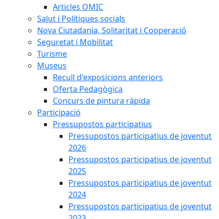
Articles OMIC
Salut i Polítiques socials
Nova Ciutadania, Solitaritat i Cooperació
Seguretat i Mobilitat
Turisme
Museus
Recull d'exposicions anteriors
Oferta Pedagògica
Concurs de pintura ràpida
Participació
Pressupostos participatius
Pressupostos participatius de joventut
2026
Pressupostos participatius de joventut
2025
Pressupostos participatius de joventut
2024
Pressupostos participatius de joventut
2023