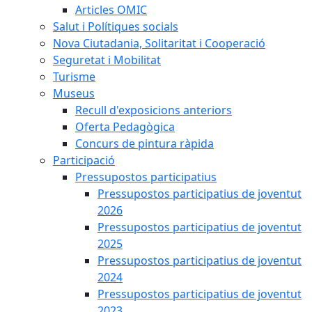
Articles OMIC
Salut i Polítiques socials
Nova Ciutadania, Solitaritat i Cooperació
Seguretat i Mobilitat
Turisme
Museus
Recull d'exposicions anteriors
Oferta Pedagògica
Concurs de pintura ràpida
Participació
Pressupostos participatius
Pressupostos participatius de joventut
2026
Pressupostos participatius de joventut
2025
Pressupostos participatius de joventut
2024
Pressupostos participatius de joventut
2023