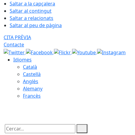
Saltar a la capçalera
Saltar al contingut
Saltar a relacionats
Saltar al peu de pàgina
CITA PRÈVIA
Contacte
Idiomes
Català
Castellà
Anglès
Alemany
Francès
10.08.2026 | 20:03
Cercar: