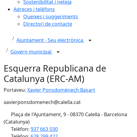
Sostenibilitat i neteja
Adreces i telèfons
Queixes i suggeriments
Directori de contacte
Ajuntament - Seu electrònica
Govern municipal
Esquerra Republicana de
Catalunya (ERC-AM)
Portaveu:
Xavier Ponsdomènech Basart
xavierponsdomenech@calella.cat
Plaça de l'Ajuntament, 9 - 08370 Calella - Barcelona
(Catalunya)
Telèfon:
937 663 030
Telèfon:
628 299 422