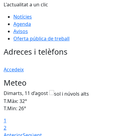
L'actualitat a un clic
Notícies
Agenda
Avisos
Oferta pública de treball
Adreces i telèfons
Accedeix
Meteo
Dimarts, 11 d’agost
D
T.Màx: 32°
T
T.Min: 26°
T
1
T
2
Anterior
Següent