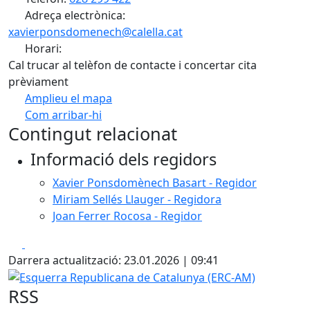
Adreça electrònica:
xavierponsdomenech@calella.cat
Horari:
Cal trucar al telèfon de contacte i concertar cita
prèviament
Amplieu el mapa
Com arribar-hi
Leaflet
| ©
OpenStreetMap
contributors
Contingut relacionat
+
Informació dels regidors
−
Xavier Ponsdomènech Basart - Regidor
Miriam Sellés Llauger - Regidora
Joan Ferrer Rocosa - Regidor
Facebook
X
Darrera actualització: 23.01.2026 | 09:41
Esquerra Republicana de Catalunya (ERC-AM)
RSS