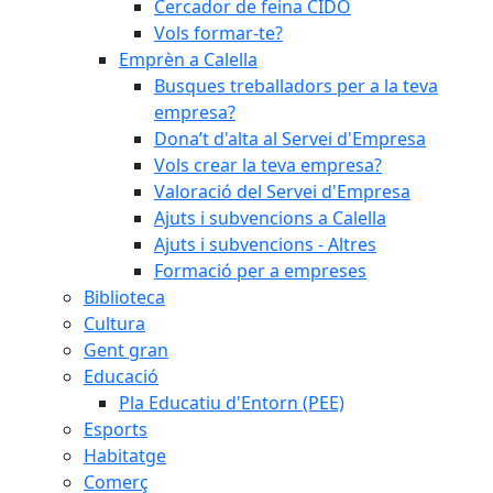
Cercador de feina CIDO
Vols formar-te?
Emprèn a Calella
Busques treballadors per a la teva
empresa?
Dona’t d'alta al Servei d'Empresa
Vols crear la teva empresa?
Valoració del Servei d'Empresa
Ajuts i subvencions a Calella
Ajuts i subvencions - Altres
Formació per a empreses
Biblioteca
Cultura
Gent gran
Educació
Pla Educatiu d'Entorn (PEE)
Esports
Habitatge
Comerç