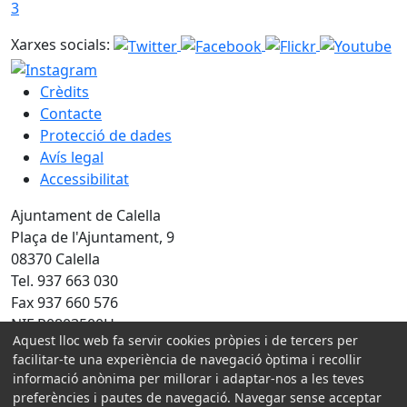
3
Xarxes socials:
Crèdits
Contacte
Protecció de dades
Avís legal
Accessibilitat
Ajuntament de Calella
Plaça de l'Ajuntament, 9
08370 Calella
Tel. 937 663 030
Fax 937 660 576
NIF P0803500H
Aquest lloc web fa servir cookies pròpies i de tercers per
Amb la col·laboració de:
facilitar-te una experiència de navegació òptima i recollir
informació anònima per millorar i adaptar-nos a les teves
preferències i pautes de navegació. Navegar sense acceptar