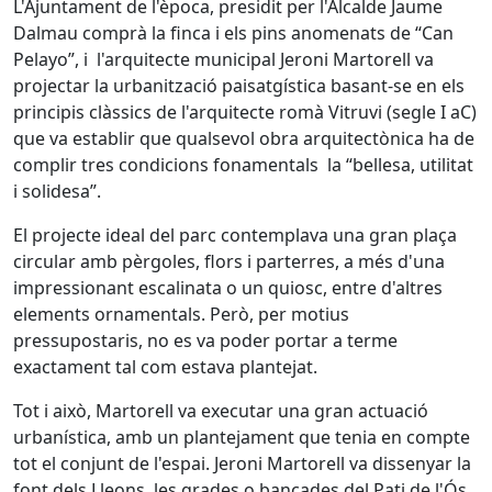
L'Ajuntament de l'època, presidit per l'Alcalde Jaume
Dalmau comprà la finca i els pins anomenats de “Can
Pelayo”, i l'arquitecte municipal Jeroni Martorell va
projectar la urbanització paisatgística basant-se en els
principis clàssics de l'arquitecte romà Vitruvi (segle I aC)
que va establir que qualsevol obra arquitectònica ha de
complir tres condicions fonamentals la “bellesa, utilitat
i solidesa”.
El projecte ideal del parc contemplava una gran plaça
circular amb pèrgoles, flors i parterres, a més d'una
impressionant escalinata o un quiosc, entre d'altres
elements ornamentals. Però, per motius
pressupostaris, no es va poder portar a terme
exactament tal com estava plantejat.
Tot i això, Martorell va executar una gran actuació
urbanística, amb un plantejament que tenia en compte
tot el conjunt de l'espai. Jeroni Martorell va dissenyar la
font dels Lleons, les grades o bancades del Pati de l'Ós,