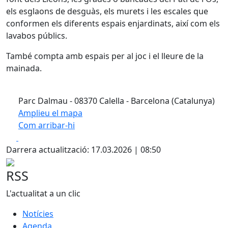
els esglaons de desguàs, els murets i les escales que
conformen els diferents espais enjardinats, així com els
lavabos públics.
També compta amb espais per al joc i el lleure de la
mainada.
Parc Dalmau - 08370 Calella - Barcelona (Catalunya)
Amplieu el mapa
Com arribar-hi
Leaflet
| ©
OpenStreetMap
contributors
Facebook
X
+
Darrera actualització: 17.03.2026 | 08:50
−
RSS
L'actualitat a un clic
Notícies
Agenda