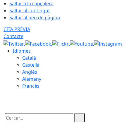
Saltar a la capçalera
Saltar al contingut
Saltar al peu de pàgina
CITA PRÈVIA
Contacte
Idiomes
Català
Castellà
Anglès
Alemany
Francès
09.08.2026 | 12:57
Cercar: