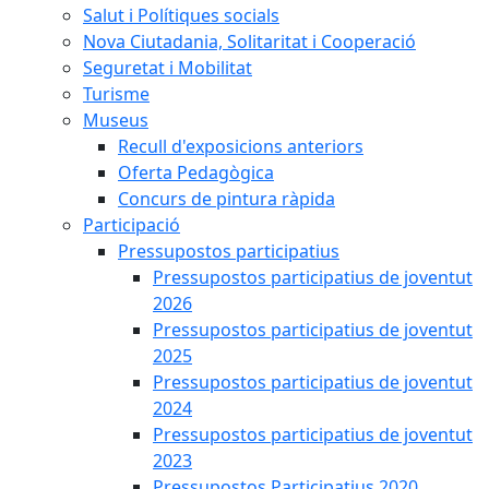
Salut i Polítiques socials
Nova Ciutadania, Solitaritat i Cooperació
Seguretat i Mobilitat
Turisme
Museus
Recull d'exposicions anteriors
Oferta Pedagògica
Concurs de pintura ràpida
Participació
Pressupostos participatius
Pressupostos participatius de joventut
2026
Pressupostos participatius de joventut
2025
Pressupostos participatius de joventut
2024
Pressupostos participatius de joventut
2023
Pressupostos Participatius 2020