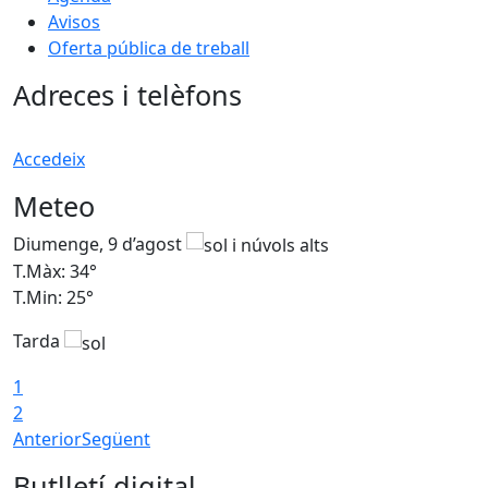
Avisos
Oferta pública de treball
Adreces i telèfons
Accedeix
Meteo
Diumenge, 9 d’agost
D
T.Màx: 34°
T
T.Min: 25°
T
Tarda
T
1
2
Anterior
Següent
Butlletí digital