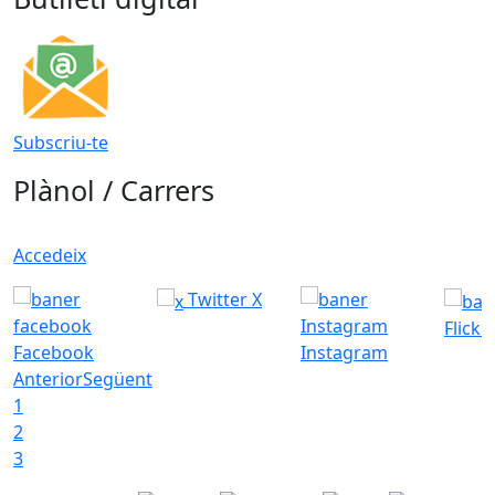
Subscriu-te
Plànol / Carrers
Accedeix
Twitter X
Flickr
Facebook
Instagram
Anterior
Següent
1
2
3