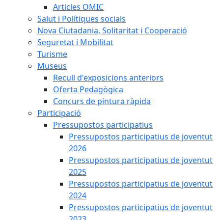
Articles OMIC
Salut i Polítiques socials
Nova Ciutadania, Solitaritat i Cooperació
Seguretat i Mobilitat
Turisme
Museus
Recull d'exposicions anteriors
Oferta Pedagògica
Concurs de pintura ràpida
Participació
Pressupostos participatius
Pressupostos participatius de joventut
2026
Pressupostos participatius de joventut
2025
Pressupostos participatius de joventut
2024
Pressupostos participatius de joventut
2023