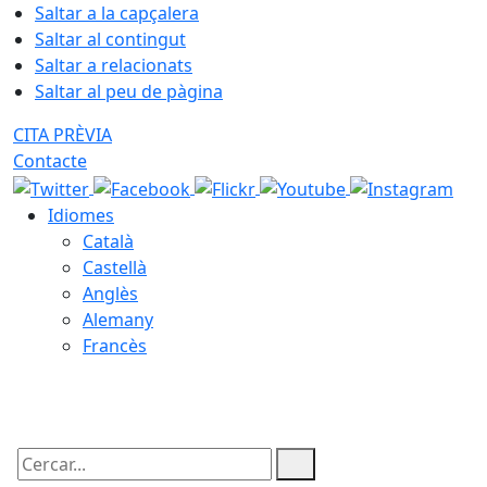
Saltar a la capçalera
Saltar al contingut
Saltar a relacionats
Saltar al peu de pàgina
CITA PRÈVIA
Contacte
Idiomes
Català
Castellà
Anglès
Alemany
Francès
05.08.2026 | 22:57
Cercar: